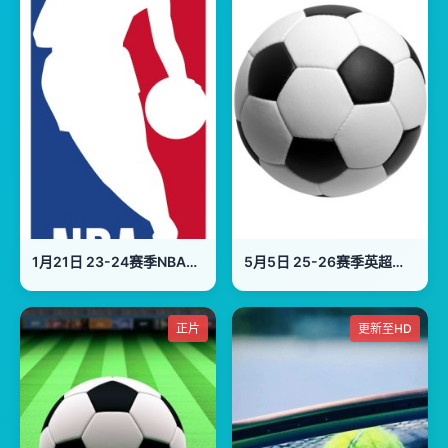
1月21日 23-24赛季NBA常规赛 猛龙VS尼克斯
5月5日 25-26赛季英超第35轮 埃弗顿VS曼城
正片
更新至HD