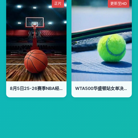
正片
更新至HD
8月5日25-26赛季NBA经典赛事 马刺VS雷霆
WTA500华盛顿站女单决赛：佩古拉VS伊埃拉