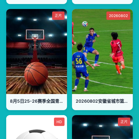
正片
20260802
8月5日25-26赛季全国青年篮球联赛 广东宏远99VS64天津荣钢
20260802安徽省城市篮球联赛第10轮全场回放：淮南vs安庆
HD
正片