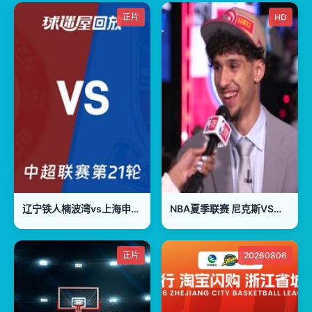
正片
HD
辽宁铁人楠波湾vs上海申花 20260802
NBA夏季联赛 尼克斯VS篮网 20240717
正片
20260806