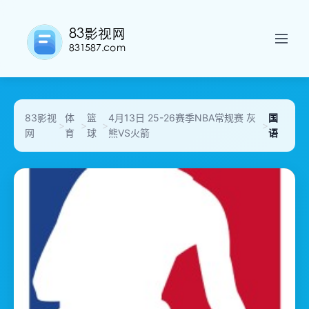
83影视
体
篮
4月13日 25-26赛季NBA常规赛 灰
国
>
>
>
>
网
育
球
熊VS火箭
语