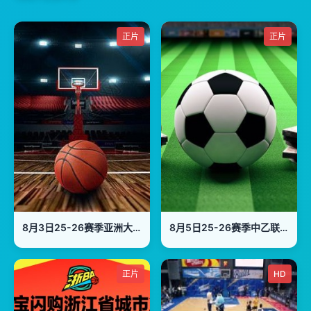
正片
正片
8月3日25-26赛季亚洲大学生篮球联赛 香港中文大学VS延世大学
8月5日25-26赛季中乙联赛 湖北青年星VS江西庐山
正片
HD