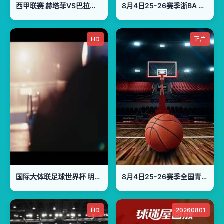
西甲联赛 赫塔菲VS巴拉多利德 20241123
8月4日25-26赛季浙BA 富阳81VS71萧山
HD
正片
国际大体联足球世界杯 明知大学vs共和国大学 20231031
8月4日25-26赛季全国青年篮球联赛 四川锦城69VS63青岛国信海天
HD
20260801