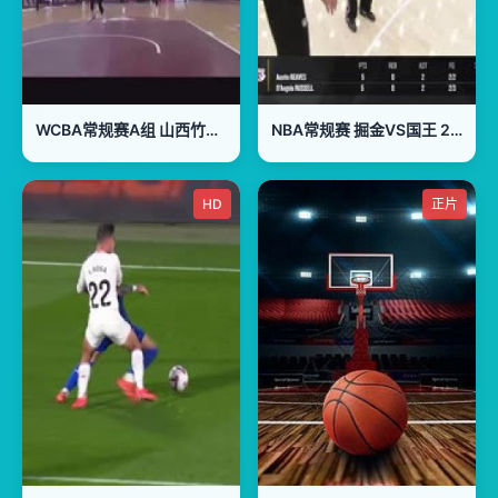
WCBA常规赛A组 山西竹叶青酒VS内蒙古农信 20250212
NBA常规赛 掘金VS国王 20240210
HD
正片