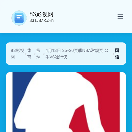
83影视
体
篮
4月13日 25-26赛季NBA常规赛 公
国
>
>
>
>
网
育
球
牛VS独行侠
语