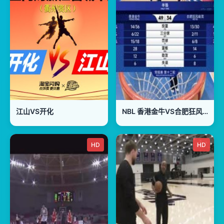
江山VS开化
NBL 香港金牛VS合肥狂风峻茂 20250729
HD
HD