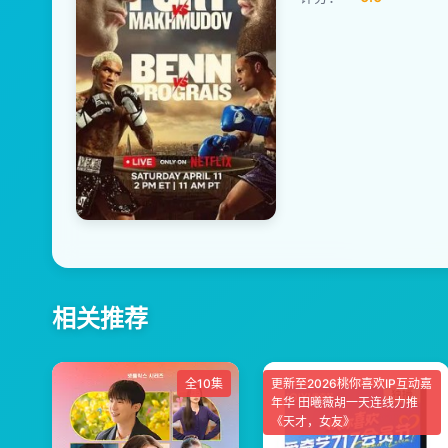
相关推荐
全10集
更新至2026桃你喜欢IP互动嘉
年华 田曦薇胡一天连线力推
《天才，女友》