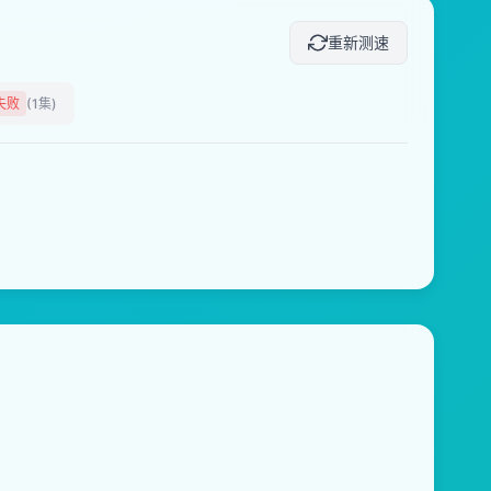
重新测速
失败
(1集)