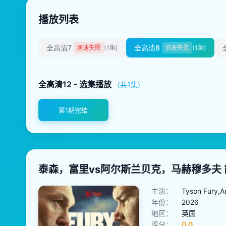
播放列表
全高清7
全高清8
测速失败
(1集)
测速失败
(1集)
全高清12 - 选集播放
(共1集)
第1期完结
泰森，富里vs阿尔斯兰贝克，马赫穆多夫 
主演：
Tyson Fury,
年份：
2026
地区：
英国
评分：
0.0