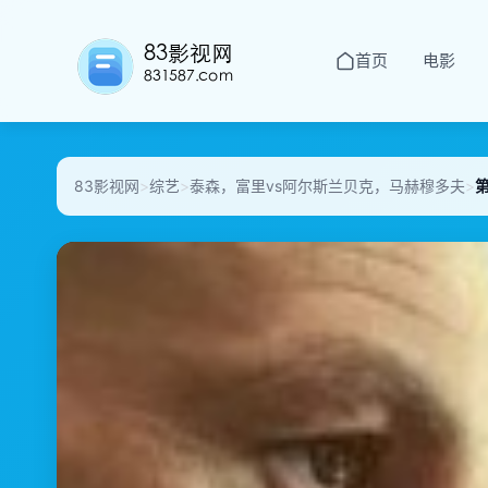
首页
电影
83影视网
>
综艺
>
泰森，富里vs阿尔斯兰贝克，马赫穆多夫
>