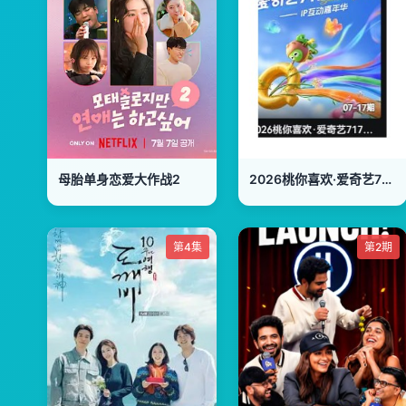
母胎单身恋爱大作战2
2026桃你喜欢·爱奇艺717会员节——IP互动嘉年华
第4集
第2期