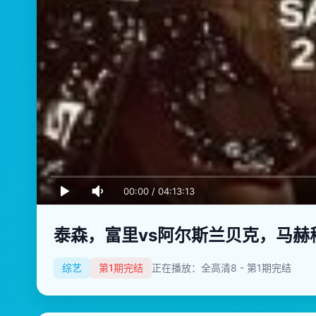
00:00
/
04:13:13
泰森，富里vs阿尔斯兰贝克，马赫
综艺
第1期完结
正在播放：全高清8 - 第1期完结