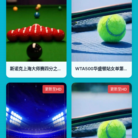
斯诺克上海大师赛四分之一决赛：凯伦·威尔逊VS马克·威廉姆斯
WTA500华盛顿站女单第二轮：曾丽美VS卡林斯卡娅
更新至HD
更新至HD