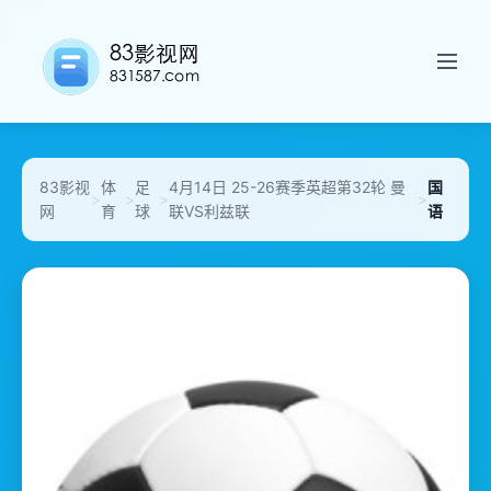
83影视
体
足
4月14日 25-26赛季英超第32轮 曼
国
>
>
>
>
网
育
球
联VS利兹联
语