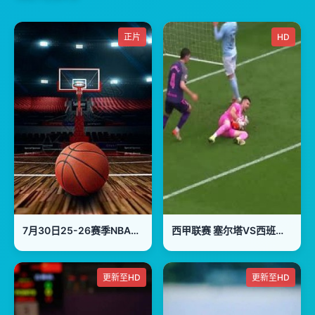
正片
HD
7月30日25-26赛季NBA经典赛事 湖人VS爵士
西甲联赛 塞尔塔VS西班牙人 20250413
更新至HD
更新至HD