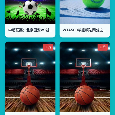
中超联赛：北京国安VS浙江俱乐部绿城20260801
WTA500华盛顿站四分之一决赛：施耐德VS萨姆索诺娃
正片
正片