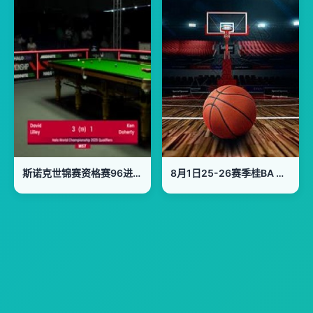
斯诺克世锦赛资格赛96进64大卫·利利8-1肯·达赫迪(第一阶段)20250411
8月1日25-26赛季桂BA 柳州市VS百色市