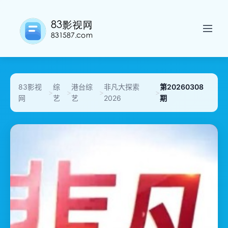
83影视
综
港台综
非凡大探索
第20260308
>
>
>
>
网
艺
艺
2026
期