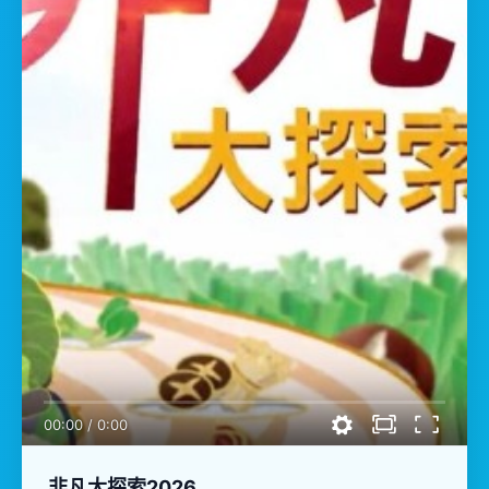
00:00
/
0:00
非凡大探索2026