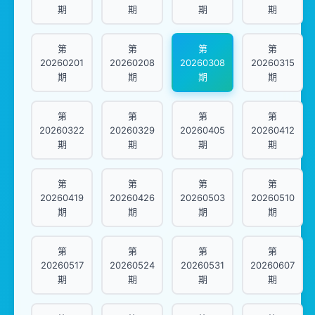
期
期
期
期
第
第
第
第
20260201
20260208
20260308
20260315
期
期
期
期
第
第
第
第
20260322
20260329
20260405
20260412
期
期
期
期
第
第
第
第
20260419
20260426
20260503
20260510
期
期
期
期
第
第
第
第
20260517
20260524
20260531
20260607
期
期
期
期