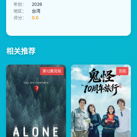
年份：
2026
地区：
台湾
评分：
0.0
相关推荐
第12集完结
完结