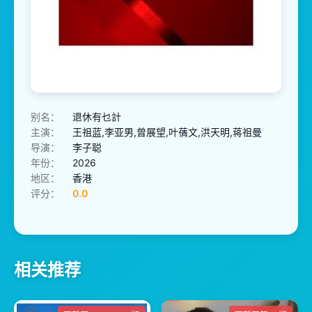
别名：
退休有乜計
主演：
王祖蓝,李亚男,曾展望,叶蒨文,洪天明,蒋祖曼
导演：
李子聪
年份：
2026
地区：
香港
评分：
0.0
相关推荐