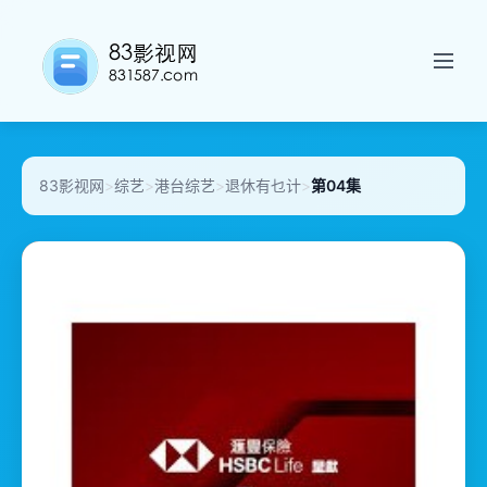
83影视网
>
综艺
>
港台综艺
>
退休有乜计
>
第04集