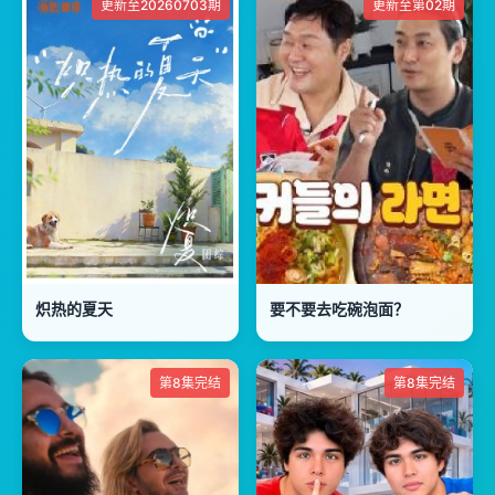
更新至20260703期
更新至第02期
炽热的夏天
要不要去吃碗泡面？
第8集完结
第8集完结