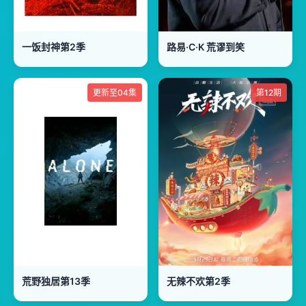
一饭封神第2季
路易·C·K 荒谬到笑
更新至04集
第12期
荒野独居第13季
无辣不欢第2季