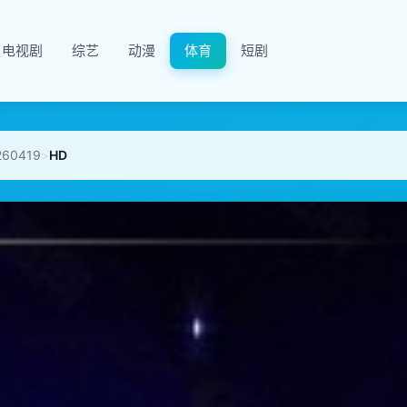
电视剧
综艺
动漫
体育
短剧
0419
>
HD