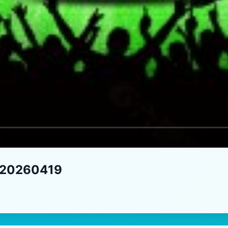
260419