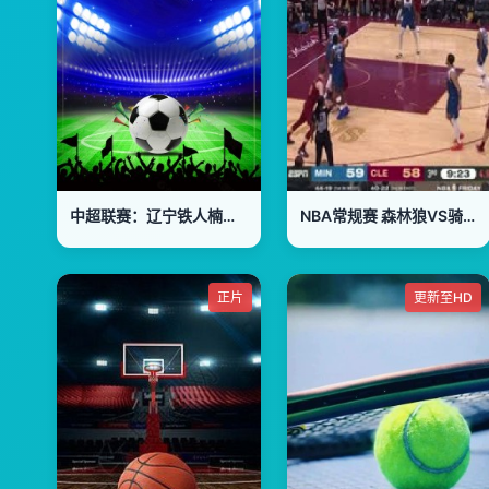
中超联赛：辽宁铁人楠波湾VS青岛西海岸20260725
NBA常规赛 森林狼VS骑士 20240309
正片
更新至HD