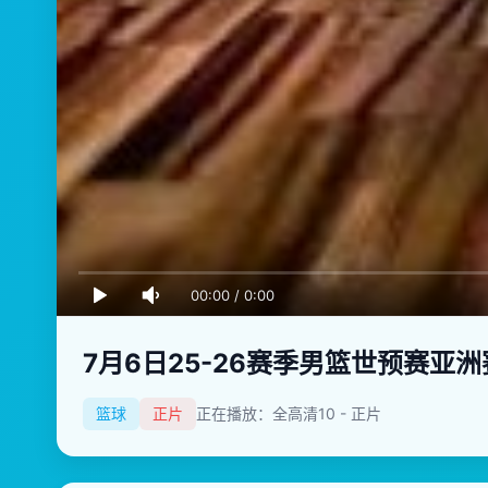
00:00
/
0:00
7月6日25-26赛季男篮世预赛亚洲
篮球
正片
正在播放：全高清10 - 正片