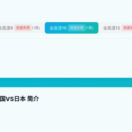
全高清9
全高清10
全高清12
测速失败
(1集)
测速失败
(1集)
测速
国VS日本 简介