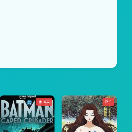
全10集
正片