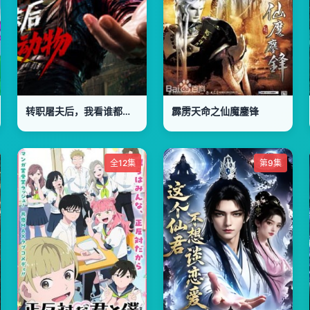
转职屠夫后，我看谁都是动物
霹雳天命之仙魔鏖锋
全12集
第9集