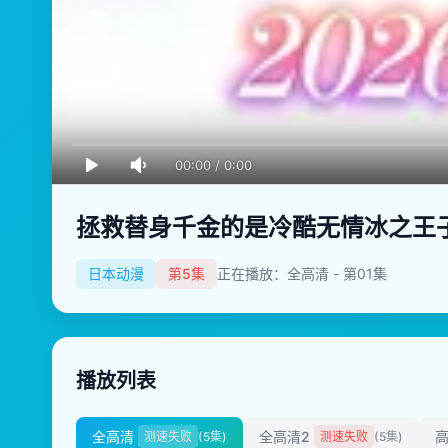
00:00
/
0:00
拯救替身千金的是冷酷无情冰之王
日本动漫
第5集
正在播放：全高清 - 第01集
播放列表
全高清
全高清2
高
测速失败
(5集)
测速失败
(5集)