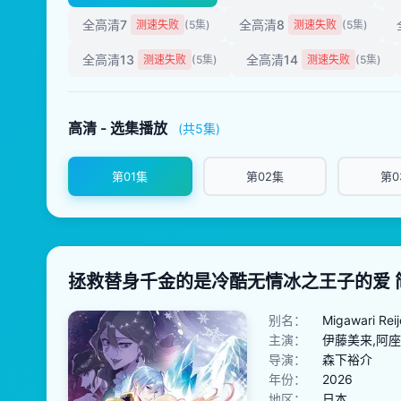
全高清7
全高清8
测速失败
(5集)
测速失败
(5集)
全高清13
全高清14
测速失败
(5集)
测速失败
(5集)
高清 - 选集播放
(共5集)
第01集
第02集
第0
拯救替身千金的是冷酷无情冰之王子的爱 
别名：
Migawari Reij
主演：
伊藤美来,阿座
导演：
森下裕介
年份：
2026
地区：
日本