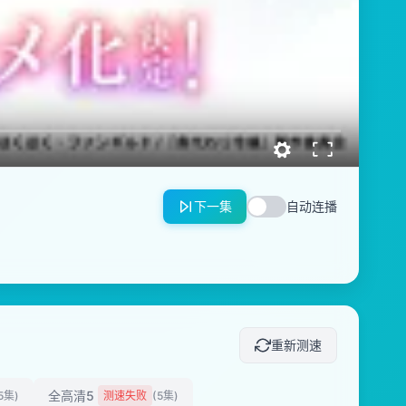
下一集
自动连播
重新测速
全高清5
5集)
测速失败
(5集)