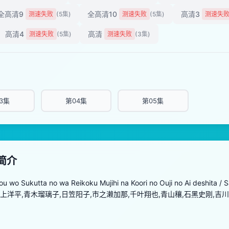
全高清9
全高清10
高清3
测速失败
(5集)
测速失败
(5集)
测速失
高清4
高清
测速失败
(5集)
测速失败
(3集)
3集
第04集
第05集
简介
ou wo Sukutta no wa Reikoku Mujihi na Koori no Ouji no Ai deshita 
上洋平,青木瑠璃子,日笠阳子,市之濑加那,千叶翔也,青山穰,石黑史刚,吉川