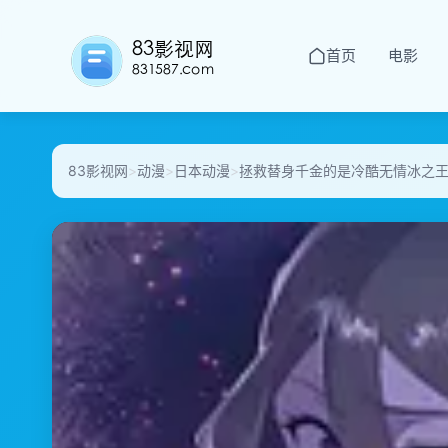
首页
电影
83影视网
>
动漫
>
日本动漫
>
拯救替身千金的是冷酷无情冰之