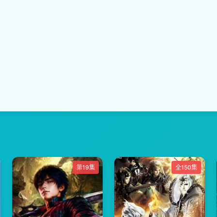
第19集
全150集