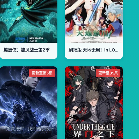
蝙蝠侠：披风战士第2季
剧场版 天地无用！in LOVE2：遥远的思念
更新至第5集
更新至05集