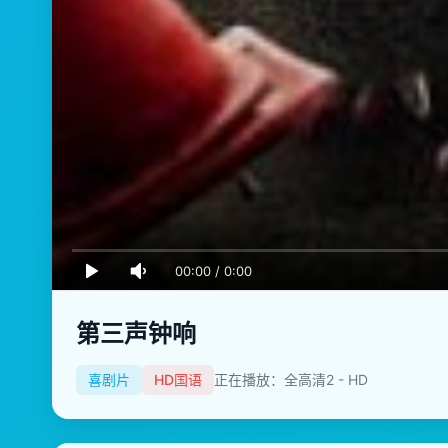
00:00
/
0:00
第三声钟响
喜剧片
HD国语
正在播放：全高清2 - HD