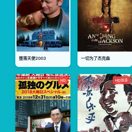
堕落天使2003
一切为了杰克森
HD
HD国语