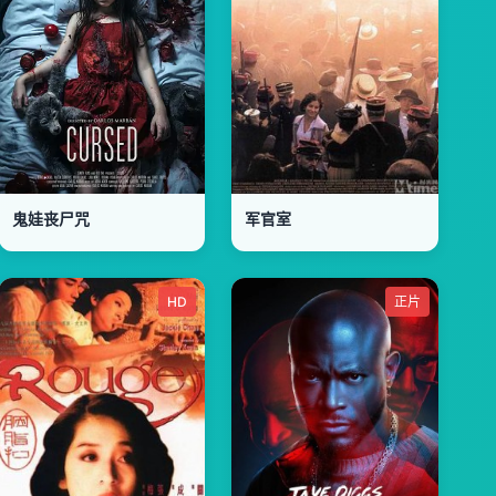
鬼娃丧尸咒
军官室
HD
正片