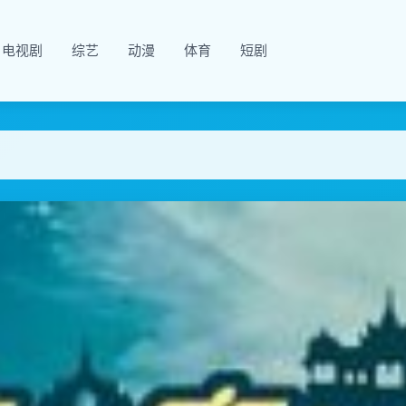
电视剧
综艺
动漫
体育
短剧