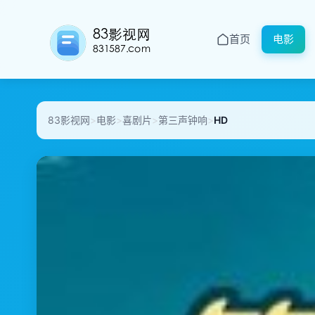
首页
电影
83影视网
>
电影
>
喜剧片
>
第三声钟响
>
HD