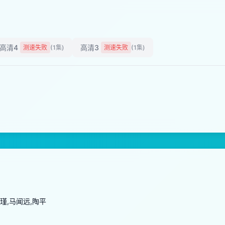
高清4
高清3
测速失败
(1集)
测速失败
(1集)
瑾,马闻远,陶平