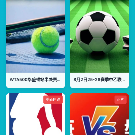
WTA500华盛顿站半决赛：佩古拉VS施耐德
8月2日25-26赛季中乙联赛 上海赛更达VS长春喜都
更新国语
正片