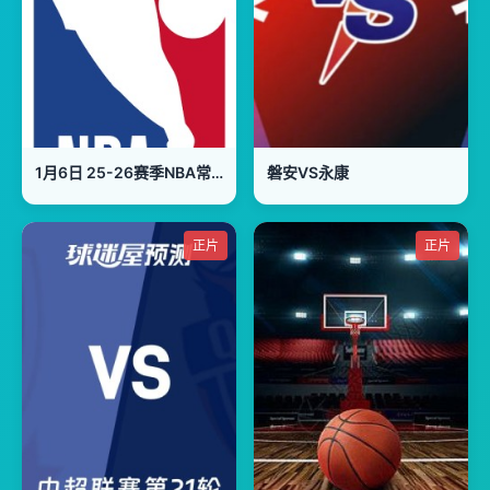
1月6日 25-26赛季NBA常规赛 掘金VS76人
磐安VS永康
正片
正片