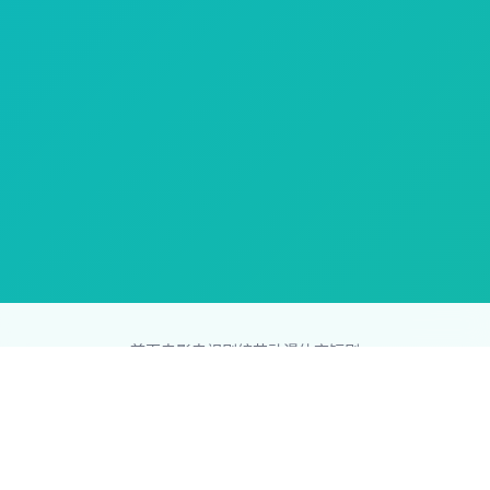
首页
电影
电视剧
综艺
动漫
体育
短剧
83影视网
Copyright © 2026
831587.com
版权所有
免责声明：本站所有内容均来自互联网，版权归原创者所有，如果
侵犯了你的权益，请通知我们，我们会及时删除侵权内容，谢谢合
作。
网站地图
|
排行榜
|
最新更新
|
Sitemap