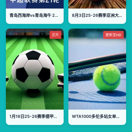
青岛西海岸vs青岛海牛 20260802
8月3日25-26赛季亚洲大学生篮球联赛 香港中文大学VS延世大学
正片
更新至HD
1月16日25-26赛季德甲联赛 奥格斯堡VS柏林联
WTA1000多伦多站女单第一轮：马里诺VS森梅兹