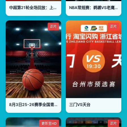
中超第21轮全场回放：上海海港vs山东泰山
NBA常规赛：鹈鹕VS老鹰20260108
正片
正片
8月3日25-26赛季全国青年篮球联赛 深圳新世纪85VS63天津荣钢
三门VS天台
更新至HD
正片