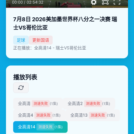
00:00
/
02:54:32
7月8日 2026美加墨世界杯八分之一决赛 瑞
士VS哥伦比亚
足球
更新国语
正在播放：全高清14 - 瑞士VS哥伦比亚
播放列表
全高清
全高清2
测速失败
(1集)
测速失败
(1集)
全高清4
全高清13
测速失败
(1集)
测速失败
(1集)
全高清14
测速失败
(1集)