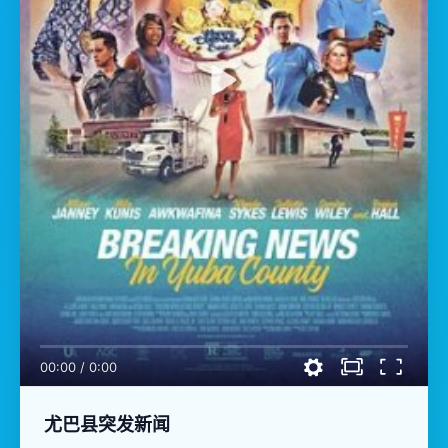
00:00
/
0:00
尤巴县突发新闻