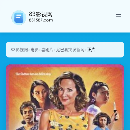
83影视网
>
电影
>
喜剧片
>
尤巴县突发新闻
>
正片