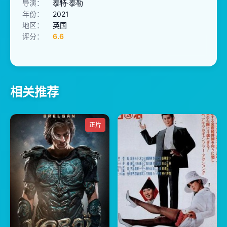
导演：
泰特·泰勒
年份：
2021
地区：
英国
评分：
6.6
相关推荐
正片