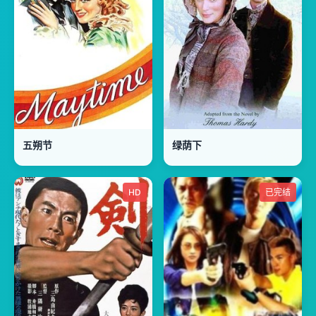
五朔节
绿荫下
HD
已完结