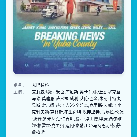
别名：
尤巴猛料
主演：
艾莉森·珍妮,米拉·库尼斯,奥卡菲娜,旺达·塞克丝,
马修·莫迪恩,萨米拉·威利,艾伦·巴金,朱丽叶特·刘
易斯,雷吉娜·赫尔,吉米·辛普森,克里斯·劳威尔,小
克利夫顿·克林斯,布里奇特·埃弗里特,马塞拉·伦茨
·波普,多米尼克·伯吉斯,露西·浮士德,申庚,西尔维
娅·格雷丝·克里姆,迪内·泰勒,T·C·马特恩,小彼得·
詹梅斯