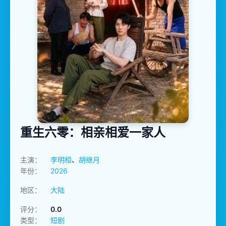
重生六零：相亲相爱一家人
主演：
李明桓
、
胡继月
年份：
2026
地区：
大陆
评分：
0.0
类型：
短剧