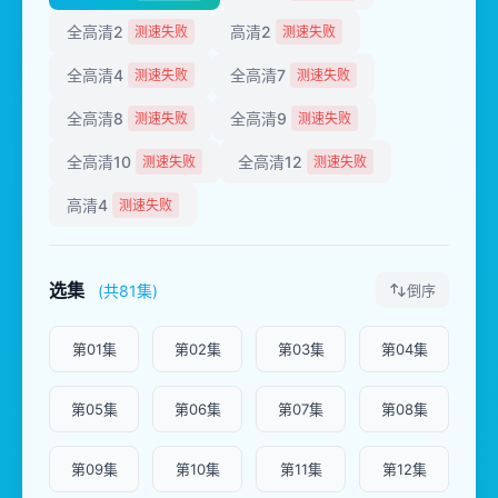
全高清2
高清2
测速失败
测速失败
全高清4
全高清7
测速失败
测速失败
全高清8
全高清9
测速失败
测速失败
全高清10
全高清12
测速失败
测速失败
高清4
测速失败
选集
(共81集)
倒序
第01集
第02集
第03集
第04集
第05集
第06集
第07集
第08集
第09集
第10集
第11集
第12集