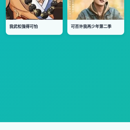
我武松强得可怕
可否许我再少年第二季