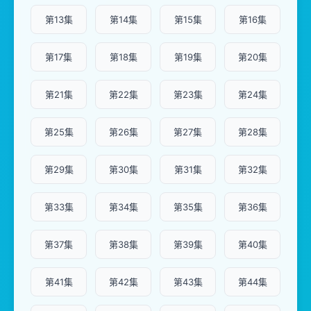
第13集
第14集
第15集
第16集
第17集
第18集
第19集
第20集
第21集
第22集
第23集
第24集
第25集
第26集
第27集
第28集
第29集
第30集
第31集
第32集
第33集
第34集
第35集
第36集
第37集
第38集
第39集
第40集
第41集
第42集
第43集
第44集