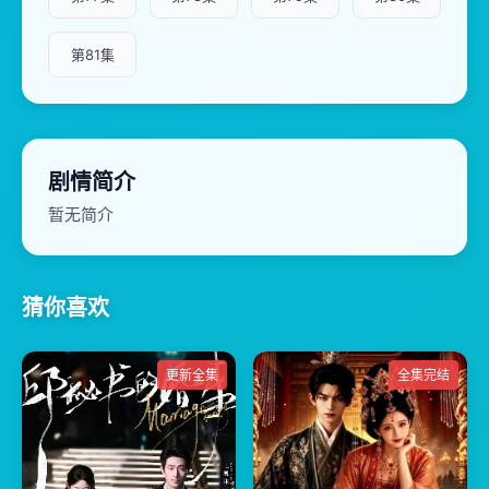
第81集
剧情简介
暂无简介
猜你喜欢
更新全集
全集完结