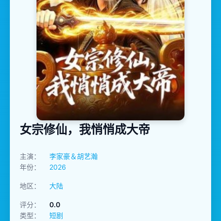
女宗修仙，我悄悄成大帝
主演：
李家豪＆胡艺瀚
年份：
2026
地区：
大陆
评分：
0.0
类型：
短剧