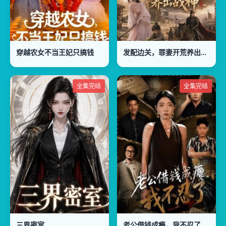
穿越农女不当王妃只搞钱
发配边关，罪妻开荒养出战神第二季
全集完结
全集完结
三界密室
老公借钱成瘾，我不忍了