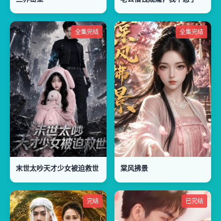
全集完结
全集完结
末世太吵天才少女被迫救世
棠风拂景
完结
已完结