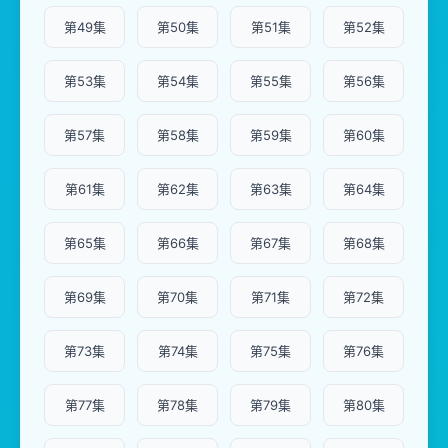
第49集
第50集
第51集
第52集
第53集
第54集
第55集
第56集
第57集
第58集
第59集
第60集
第61集
第62集
第63集
第64集
第65集
第66集
第67集
第68集
第69集
第70集
第71集
第72集
第73集
第74集
第75集
第76集
第77集
第78集
第79集
第80集