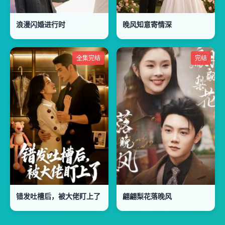
浪漫闪婚进行时
晚风知意寄情深
全集完结
完结
错发吐槽后，被大佬盯上了
翩翩梨花落晚风