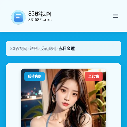
83影视网
>
短剧
>
反转爽剧
>
赤目金瞳
反转爽剧
全87集