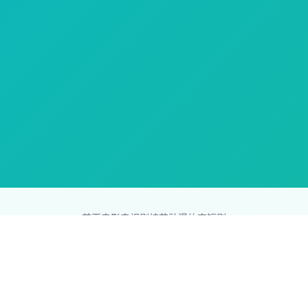
首页
电影
电视剧
综艺
动漫
体育
短剧
83影视网
Copyright © 2026
831587.com
版权所有
免责声明：本站所有内容均来自互联网，版权归原创者所有，如果
侵犯了你的权益，请通知我们，我们会及时删除侵权内容，谢谢合
作。
网站地图
|
排行榜
|
最新更新
|
Sitemap