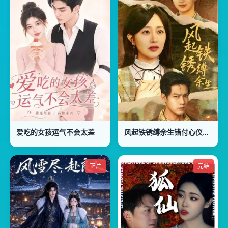
爱吃的女孩运气不会太差
风起铁锈缚余生错付心仪终涅槃
正片
完结