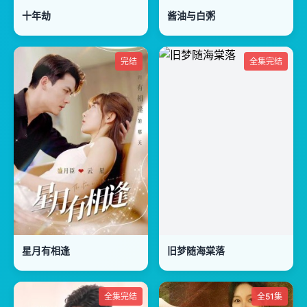
十年劫
酱油与白粥
完结
全集完结
星月有相逢
旧梦随海棠落
全集完结
全51集