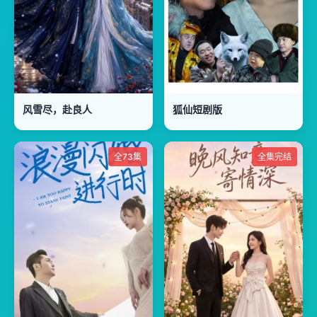
风雪尽，赴良人
狐仙短剧版
全73集
全集完结