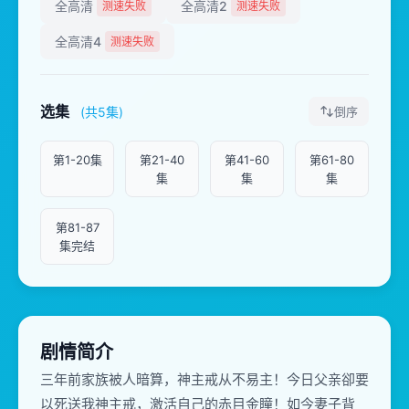
全高清
全高清2
测速失败
测速失败
全高清4
测速失败
选集
(共5集)
倒序
第1-20集
第21-40
第41-60
第61-80
集
集
集
第81-87
集完结
剧情简介
三年前家族被人暗算，神主戒从不易主！今日父亲卻要
以死送我神主戒，激活自己的赤目金瞳！如今妻子背