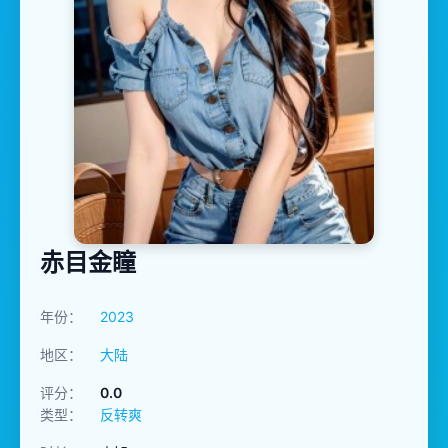
赤目金瞳
年份：
2023
地区：
大陆
评分：
0.0
类型：
反转爽