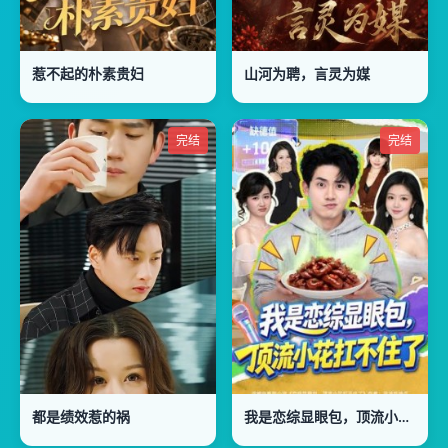
惹不起的朴素贵妇
山河为聘，言灵为媒
完结
完结
都是绩效惹的祸
我是恋综显眼包，顶流小花扛不住了