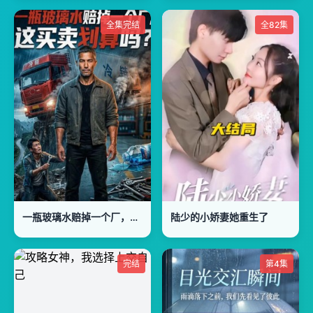
全集完结
全82集
一瓶玻璃水赔掉一个厂，这买卖划算吗？
陆少的小娇妻她重生了
完结
第4集