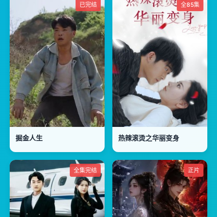
已完结
全85集
掘金人生
热辣滚烫之华丽变身
全集完结
正片