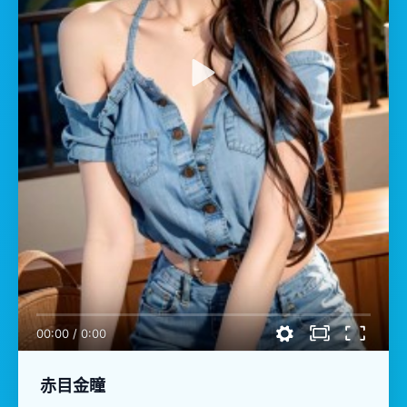
00:00
/
0:00
赤目金瞳