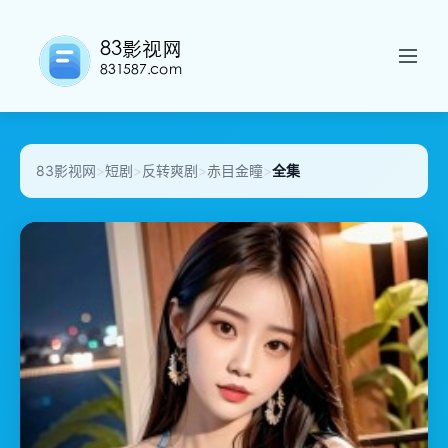
83影视网
>
短剧
>
反转爽剧
>
赤目金瞳
>
全集