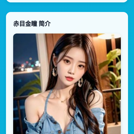
赤目金瞳 简介