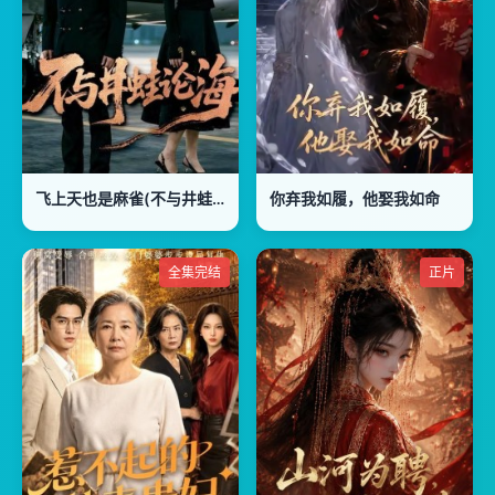
飞上天也是麻雀(不与井蛙论海)
你弃我如履，他娶我如命
全集完结
正片