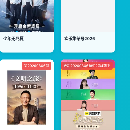
少年无尽夏
欢乐集结号2026
第20260806期
更新20260806母带2第4期下
大陆综艺