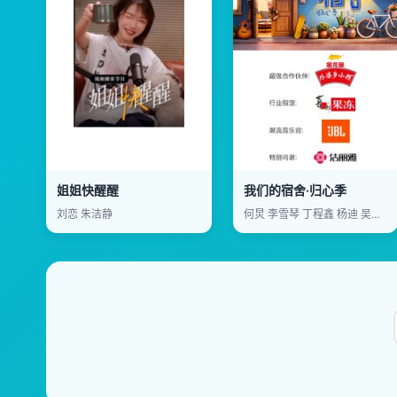
姐姐快醒醒
我们的宿舍·归心季
刘恋 朱洁静
何炅 李雪琴 丁程鑫 杨迪 吴泽林