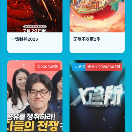
一饭封神2026
无辣不欢第2季
第260805期
大陆综艺
更新至20260805期