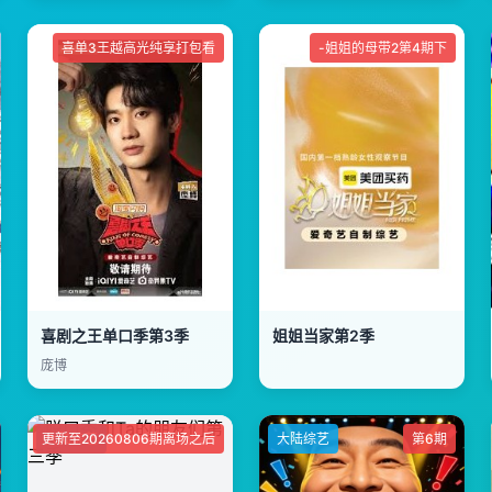
喜单3王越高光纯享打包看
-姐姐的母带2第4期下
喜剧之王单口季第3季
姐姐当家第2季
庞博
更新至20260806期离场之后
大陆综艺
大陆综艺
第6期