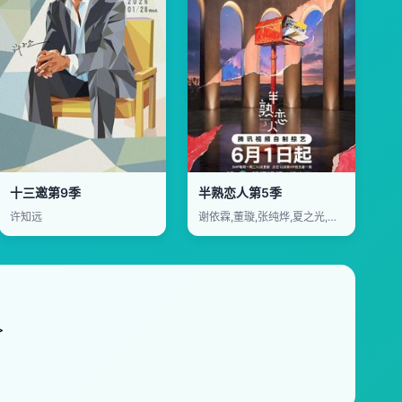
十三邀第9季
半熟恋人第5季
许知远
谢依霖,董璇,张纯烨,夏之光,沈奕斐
>