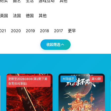
纪实
曲艺
生活
游戏互动
其他
英国
法国
德国
其他
021
2020
2019
2018
2017
更早
收起筛选
更新至20260806(第2期下美
大陆综艺
大陆综艺
第12期
食竞技纯享版)