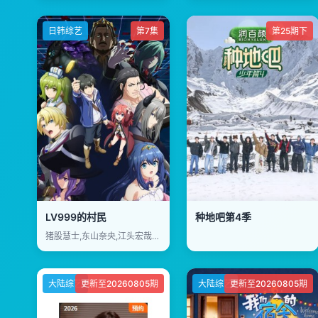
日韩综艺
第7集
第25期下
LV999的村民
种地吧第4季
猪股慧士,东山奈央,江头宏哉,岛崎信长,石见舞菜香,古贺葵,Lynn,梅原裕一郎
大陆综艺
更新至20260805期
大陆综艺
更新至20260805期