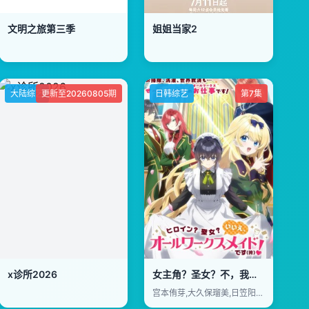
文明之旅第三季
姐姐当家2
大陆综艺
更新至20260805期
日韩综艺
第7集
x诊所2026
女主角？圣女？不，我是杂役女仆(自豪)！
宫本侑芽,大久保瑠美,日笠阳子,天崎滉平,小野友树,堀江瞬,仲村宗悟