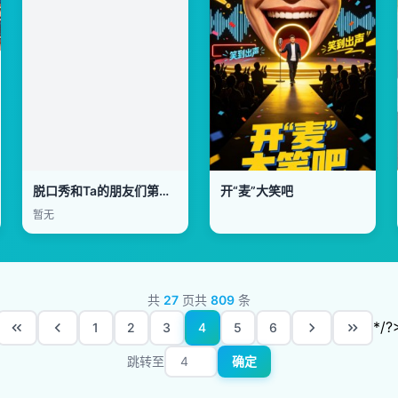
脱口秀和Ta的朋友们第三季
开“麦”大笑吧
暂无
共
27
页
共
809
条
*/?
1
2
3
4
5
6
跳转至
确定