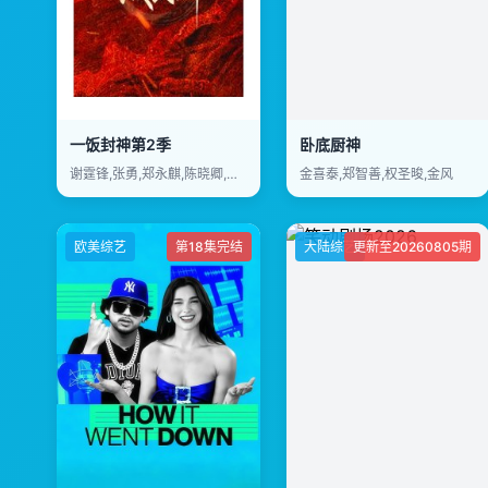
一饭封神第2季
卧底厨神
谢霆锋,张勇,郑永麒,陈晓卿,李诞
金喜泰,郑智善,权圣晙,金风
欧美综艺
第18集完结
大陆综艺
更新至20260805期