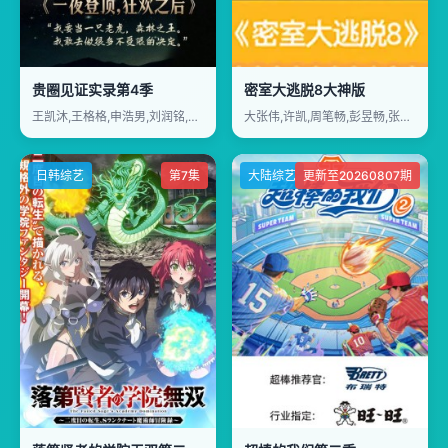
贵圈见证实录第4季
密室大逃脱8大神版
王凯沐,王格格,申浩男,刘润铭,韩雨彤,曾辉
大张伟,许凯,周笔畅,彭昱畅,张真源
日韩综艺
第7集
大陆综艺
更新至20260807期