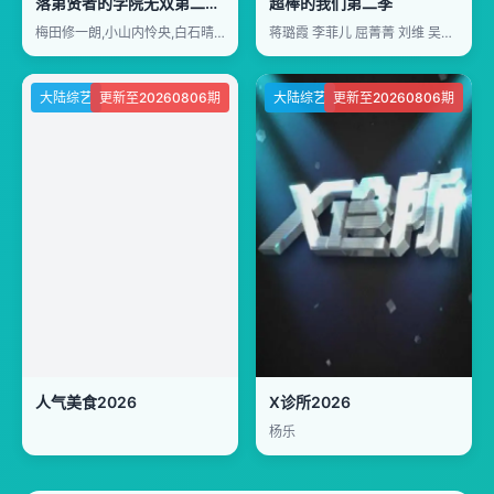
落第贤者的学院无双第二回转生
超棒的我们第二季
梅田修一朗,小山内怜央,白石晴香,加藤英美里,平川大辅,东地宏树,福原绫香
蒋璐霞 李菲儿 屈菁菁 刘维 吴俊霆 赵辰龙
大陆综艺
更新至20260806期
大陆综艺
更新至20260806期
人气美食2026
X诊所2026
杨乐