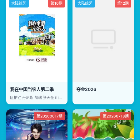
大陆综艺
第10期
大陆综艺
第12期
我在中国当农人第二季
夺金2026
区柏铨 丹尼斯 凯瑞 张天奎 山姆 辛马丁
第20260617期
第20260718期