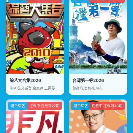
综艺大合集2026
台湾第一等2026
董至成,文威登,余思达,王霆晏
郭彦均,窦智孔,阿布
港台综艺
连载中 连载到27期
港台综艺
连载中 连载到30期