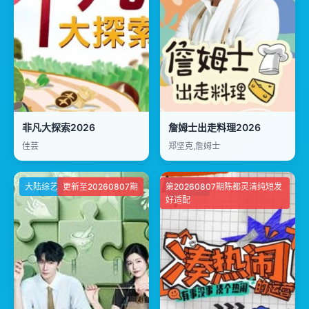
非凡大探索2026
詹姆士出走料理2026
佳芸
郑坚克,詹姆士
大陆综艺
更新至20260807期
第20260807期陈都灵清纯短发
大陆综艺
好适配