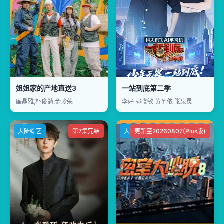
姐姐家的产地直送3
一站到底第二季
廉晶雅,朴俊勉,金珍荣
李好 郭晓敏 黄圣依 张泉灵
大陆综艺
第7集完结
大陆综艺
更新至20260807(Plus版)