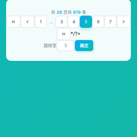
共
28
页
共
819
条
...
1
3
4
5
6
7
*/?>
跳转至
确定