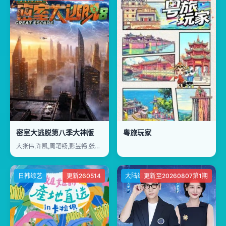
密室大逃脱第八季大神版
粤旅玩家
大张伟,许凯,周笔畅,彭昱畅,张真源,陈哲远
日韩综艺
更新260514
大陆综艺
更新至20260807第1期