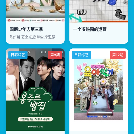
国医少年志第三季
一个凑热闹的运营
陈妍希,夏之光,高卿尘,李雅娟
日韩综艺
第8期
日韩综艺
第12期