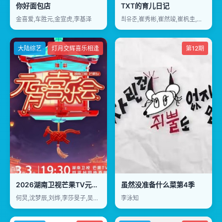
你好面包店
TXT的育儿日记
金喜爱,车胜元,金宣虎,李基泽
최유준,崔秀彬,崔然竣,崔杋圭,姜太显,休宁凯
大陆综艺
灯月交辉喜乐相逢
第12期
2026湖南卫视芒果TV元宵喜乐会
虽然没准备什么菜第4季
何炅,沈梦辰,刘烨,李莎旻子,吴泽林,张雅琪
李泳知