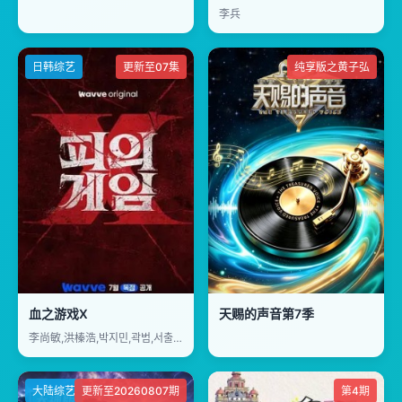
李兵
日韩综艺
更新至07集
纯享版之黄子弘
血之游戏X
天赐的声音第7季
李尚敏,洪榛浩,박지민,곽범,서출구,하승진
大陆综艺
更新至20260807期
第4期