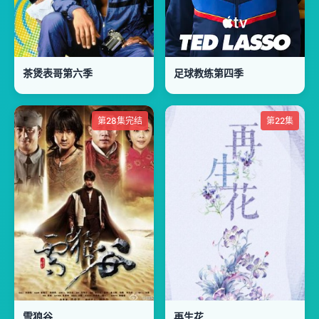
茶煲表哥第六季
足球教练第四季
第28集完结
第22集
雪狼谷
再生花