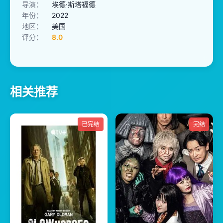
导演：
埃德·斯塔福德
年份：
2022
地区：
美国
评分：
8.0
相关推荐
已完结
完结