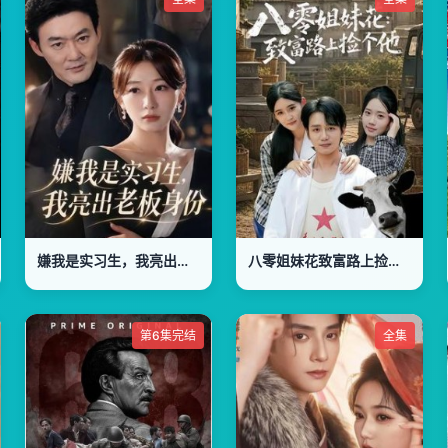
嫌我是实习生，我亮出老板身份
八零姐妹花致富路上捡个他
第6集完结
全集