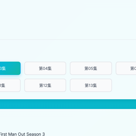
3集
第04集
第05集
第
1集
第12集
第13集
First Man Out Season 3