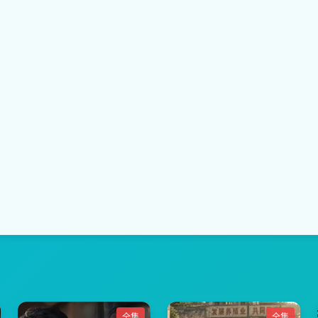
全集
全集