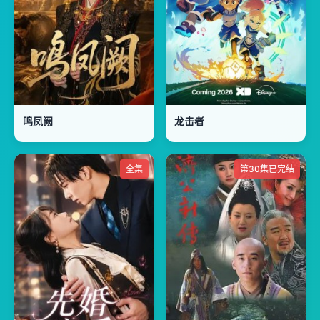
鸣凤阙
龙击者
全集
第30集已完结