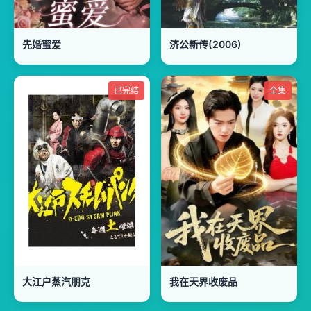
先婚蜜爱
济公新传(2006)
已完结
全集
大江户蒸汽朋克
我在天界收废品