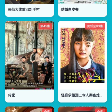
修仙大佬重回新手村
结婚白皮书
第45集
更新至03集
传家
怪奇伊藤润二令人彻夜难眠的奇异故事
全集
全集