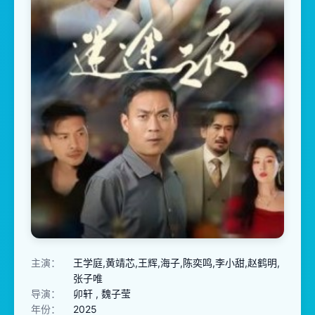
主演：
王学庭,黄靖芯,王辉,海子,陈奕鸣,李小甜,赵鹤明,
张子唯
导演：
卯轩 , 魏子莹
年份：
2025