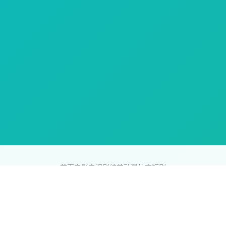
首页
电影
电视剧
综艺
动漫
体育
短剧
83影视网
Copyright © 2026
831587.com
版权所有
免责声明：本站所有内容均来自互联网，版权归原创者所有，如果
侵犯了你的权益，请通知我们，我们会及时删除侵权内容，谢谢合
作。