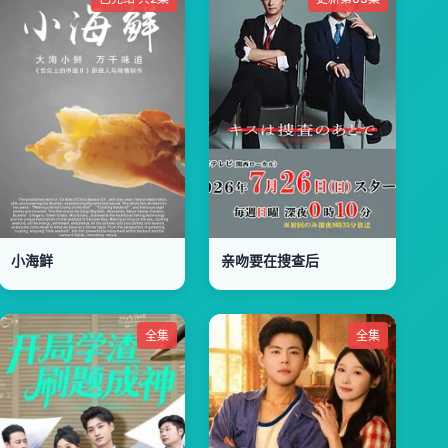
小海鲜
亲吻要在搜查后
全集
全集