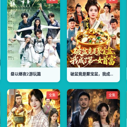
昼以继夜2游玩篇
破盆竟是聚宝盆，我成了第一女首富
全集
全集