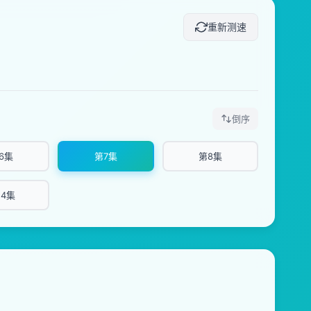
重新测速
倒序
6集
第7集
第8集
14集