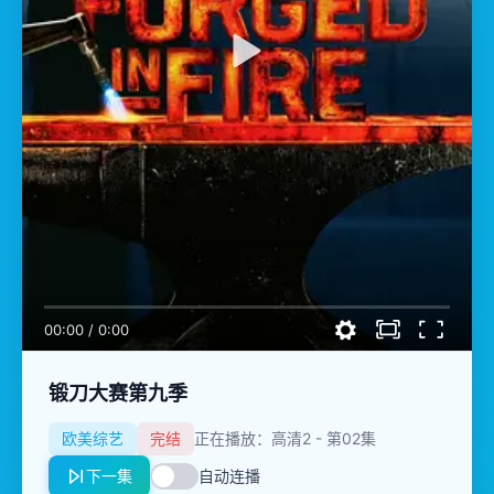
00:00
/
0:00
锻刀大赛第九季
欧美综艺
完结
正在播放：高清2 - 第02集
下一集
自动连播