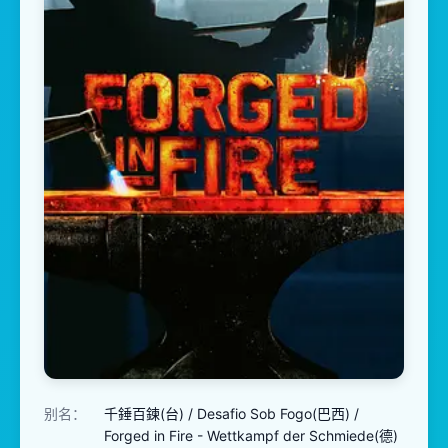
别名：
千錘百鍊(台) / Desafio Sob Fogo(巴西) /
Forged in Fire - Wettkampf der Schmiede(德)