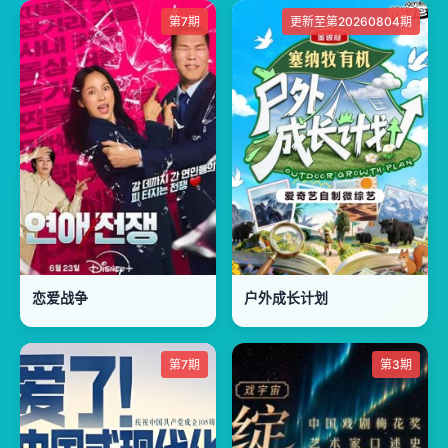
第7期
更新至第20260804期
恋爱战争
户外成长计划
第7期
第3期