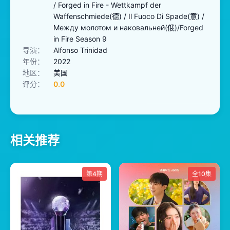
/ Forged in Fire - Wettkampf der
Waffenschmiede(德) / Il Fuoco Di Spade(意) /
Между молотом и наковальней(俄)/Forged
in Fire Season 9
导演：
Alfonso Trinidad
年份：
2022
地区：
美国
评分：
0.0
相关推荐
第4期
全10集