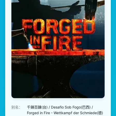
别名：
千錘百鍊(台) / Desafio Sob Fogo(巴西) /
Forged in Fire - Wettkampf der Schmiede(德)