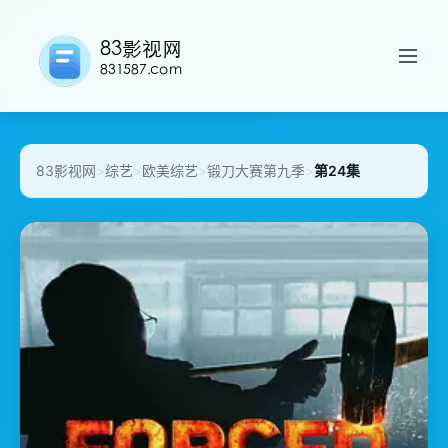
83影视网
>
综艺
>
欧美综艺
>
锻刀大赛第九季
>
第24集