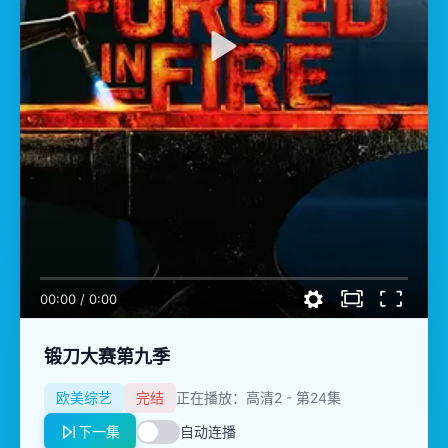
00:00
/
0:00
锻刀大赛第九季
欧美综艺
完结
正在播放：高清2 - 第24集
下一集
自动连播