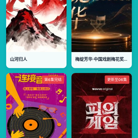
山河归人
梅绽芳华·中国戏剧梅花奖艺术家口述史
第6集完结
更新至06集