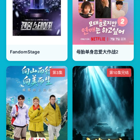
FandomStage
母胎单身恋爱大作战2
第3集
第10集完结