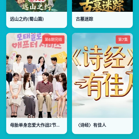
远山之约(蜀山篇)
古墓迷踪
第6期完结
第7集
母胎单身恋爱大作战2节目售后
〈诗经〉有佳人