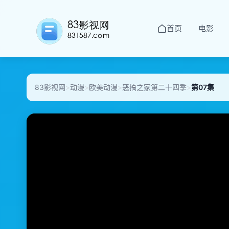
首页
电影
83影视网
>
动漫
>
欧美动漫
>
恶搞之家第二十四季
>
第07集