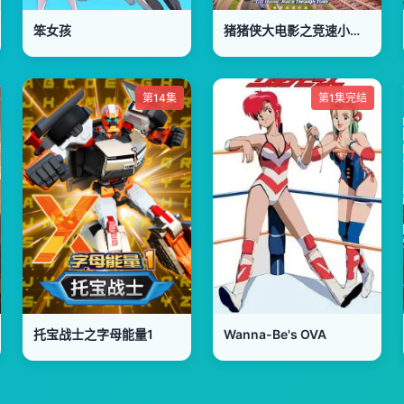
笨女孩
猪猪侠大电影之竞速小英雄
第14集
第1集完结
托宝战士之字母能量1
Wanna-Be's OVA