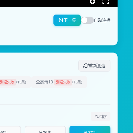
下一集
自动连播
重新测速
全高清10
测速失败
(15集)
测速失败
(15集)
倒序
05集
第06集
第07集