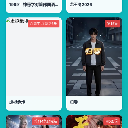
1999！神秘学对策部国语版
龙王令2026
连载中 连载到6集
第15集
虚拟绝境
归零
第114集已完结
HD国语