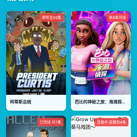
更新至02集
第8集完结
柯蒂斯总统
芭比的神秘之旅：海滩探案集国语版
已完结 共7集
连载中 连载到4集