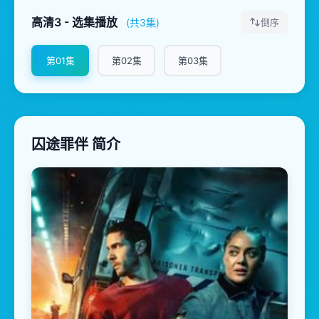
高清3 - 选集播放
(共3集)
倒序
第01集
第02集
第03集
囚途罪伴 简介