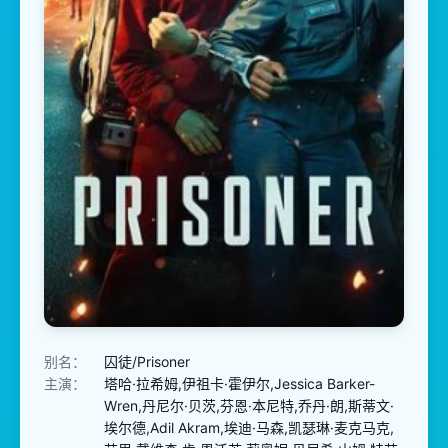
别名：
囚徒/Prisoner
主演：
塔哈·拉希姆,伊祖卡·霍伊尔,Jessica Barker-
Wren,丹尼尔·贝茨,芬恩·本尼特,乔丹·朗,斯蒂文·
埃尔德,Adil Akram,埃迪·马森,凯瑟琳·麦克马克,