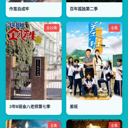
作茧自成牢
百年孤独第二季
全22集
全集
3年B班金八老师第七季
差班
全集
全集