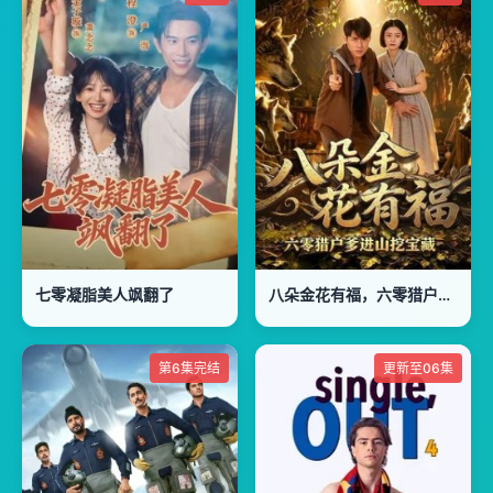
七零凝脂美人飒翻了
八朵金花有福，六零猎户爹进山挖宝藏
第6集完结
更新至06集