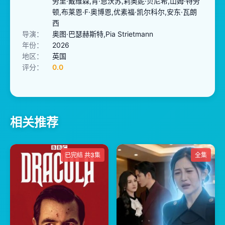
劳里·戴维森,肯·恩沃苏,莉奥妮·贝尼希,山姆·特劳
顿,布莱恩·F·奥博恩,优素福·凯尔科尔,安东·瓦朗
西
导演：
奥图·巴瑟赫斯特,Pia Strietmann
年份：
2026
地区：
英国
评分：
0.0
相关推荐
已完结 共3集
全集