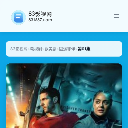
83影视网
>
电视剧
>
欧美剧
>
囚途罪伴
>
第01集