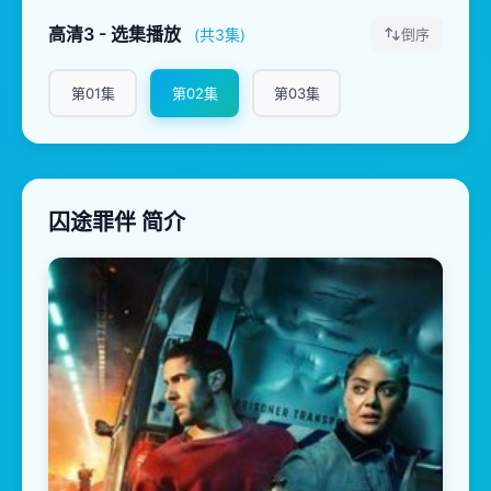
高清3 - 选集播放
(共3集)
倒序
第01集
第02集
第03集
囚途罪伴 简介