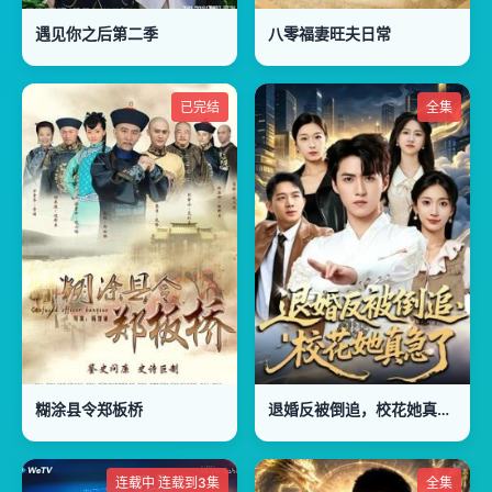
遇见你之后第二季
八零福妻旺夫日常
已完结
全集
糊涂县令郑板桥
退婚反被倒追，校花她真急了
连载中 连载到3集
全集