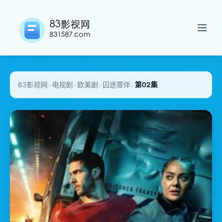
83影视网
>
电视剧
>
欧美剧
>
囚途罪伴
>
第02集