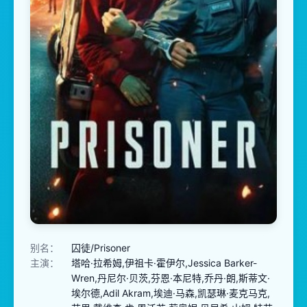
别名：
囚徒/Prisoner
主演：
塔哈·拉希姆,伊祖卡·霍伊尔,Jessica Barker-
Wren,丹尼尔·贝茨,芬恩·本尼特,乔丹·朗,斯蒂文·
埃尔德,Adil Akram,埃迪·马森,凯瑟琳·麦克马克,