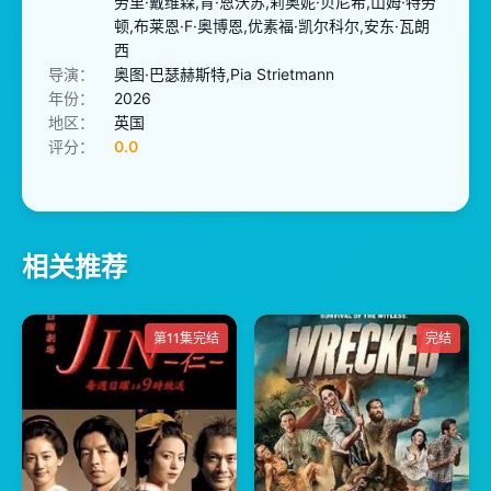
劳里·戴维森,肯·恩沃苏,莉奥妮·贝尼希,山姆·特劳
顿,布莱恩·F·奥博恩,优素福·凯尔科尔,安东·瓦朗
西
导演：
奥图·巴瑟赫斯特,Pia Strietmann
年份：
2026
地区：
英国
评分：
0.0
相关推荐
第11集完结
完结