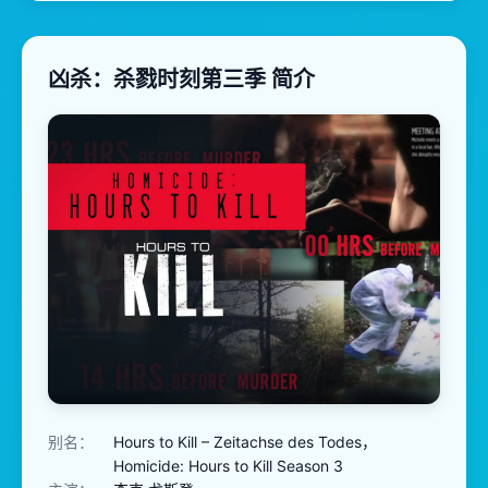
凶杀：杀戮时刻第三季 简介
别名：
Hours to Kill – Zeitachse des Todes，
Homicide: Hours to Kill Season 3