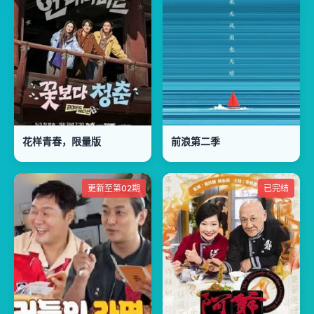
花样青春，限量版
前浪第二季
更新至第02期
已完结