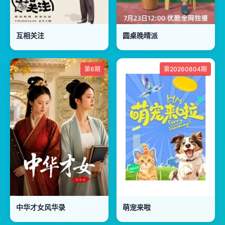
互相关注
圆桌晚晴派
第6期
第20260804期
中华才女风华录
萌宠来啦