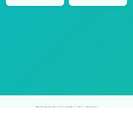
首页
电影
电视剧
综艺
动漫
体育
短剧
83影视网
Copyright © 2026
831587.com
版权所有
免责声明：本站所有内容均来自互联网，版权归原创者所有，如果
侵犯了你的权益，请通知我们，我们会及时删除侵权内容，谢谢合