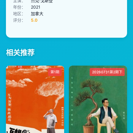
主演：
杰克·戈斯登
年份：
2021
地区：
加拿大
评分：
5.0
相关推荐
第1期
20260731第2期下