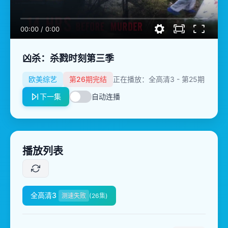
00:00
/
0:00
凶杀：杀戮时刻第三季
欧美综艺
第26期完结
正在播放：全高清3 - 第25期
下一集
自动连播
播放列表
全高清3
测速失败
(26集)