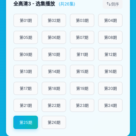
全高清3 - 选集播放
(共26集)
倒序
第01期
第02期
第03期
第04期
第05期
第06期
第07期
第08期
第09期
第10期
第11期
第12期
第13期
第14期
第15期
第16期
第17期
第18期
第19期
第20期
第21期
第22期
第23期
第24期
第25期
第26期