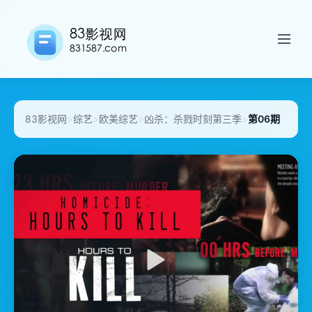
83影视网
>
综艺
>
欧美综艺
>
凶杀：杀戮时刻第三季
>
第06期