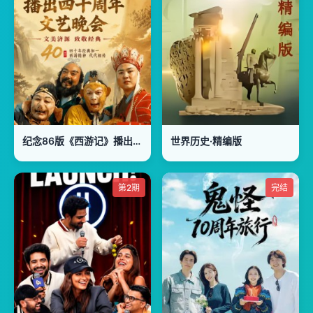
纪念86版《西游记》播出四十周年文艺晚会
世界历史·精编版
第2期
完结