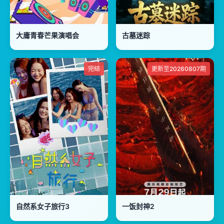
大庸青春芒果演唱会
古墓迷踪
完结
更新至20260807期
自然系女子旅行3
一饭封神2