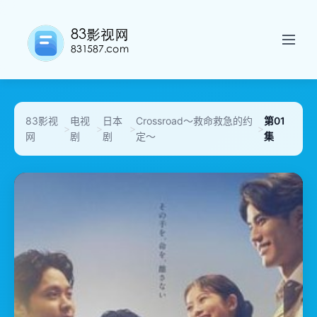
83影视
电视
日本
Crossroad～救命救急的约
第01
>
>
>
>
网
剧
剧
定～
集