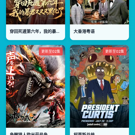
穿回死遁第六年，我的暴君又又又黑化了
大香港粤语
更新至02集
更新至02集
角醒猎人欧米茄号角
柯蒂斯总统