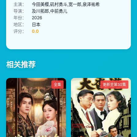
主演：
今田美樱,矶村勇斗,宽一郎,泉泽祐希
导演：
及川拓郎,中前勇儿
年份：
2026
地区：
日本
评分：
0.0
相关推荐
全集
更新至第30集