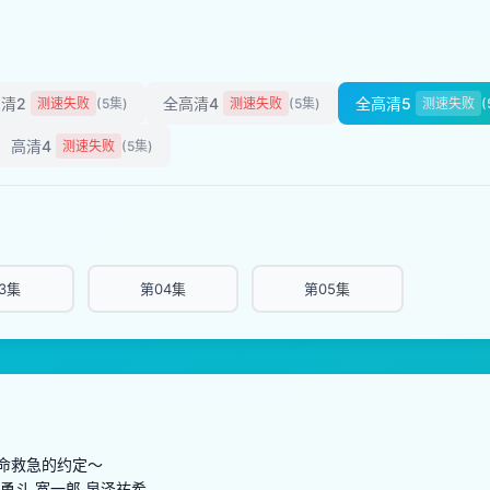
清2
全高清4
全高清5
测速失败
(5集)
测速失败
(5集)
测速失败
(
高清4
测速失败
(5集)
3集
第04集
第05集
命救急的约定～
勇斗,宽一郎,泉泽祐希