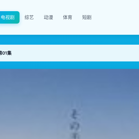
电视剧
综艺
动漫
体育
短剧
第01集