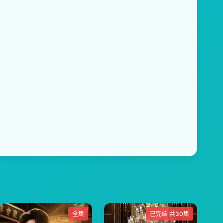
全集
已完结 共30集