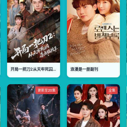
开局一把刀2从天牢死囚杀成摄政王
浪漫是一册副刊
更新至20集
全集