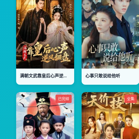
满朝文武靠皇后心声逆风翻盘
心事只敢说给他听
已完结
全集