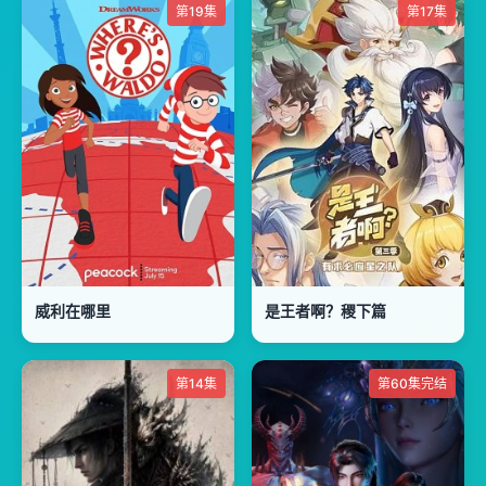
第19集
第17集
威利在哪里
是王者啊？稷下篇
第14集
第60集完结