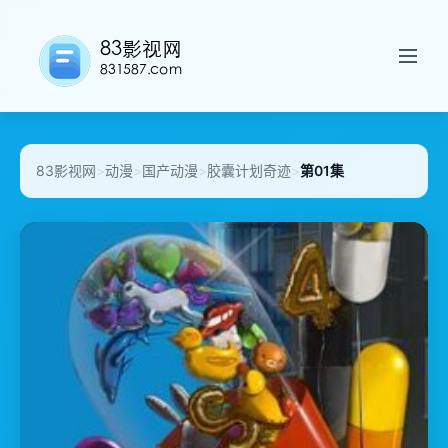
83影视网
>
动漫
>
国产动漫
>
胶囊计划奇迹
>
第01集