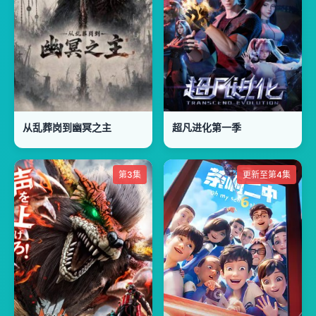
从乱葬岗到幽冥之主
超凡进化第一季
第3集
更新至第4集