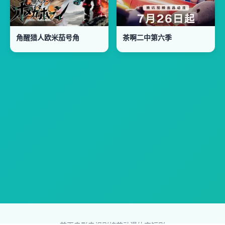
角醒猎人欧米茄号角
茶啊二中第六季