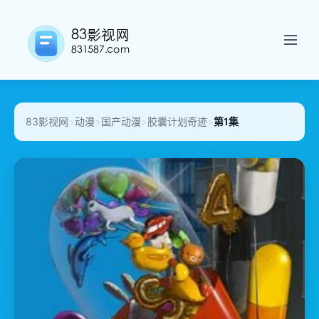
83影视网
>
动漫
>
国产动漫
>
胶囊计划奇迹
>
第1集