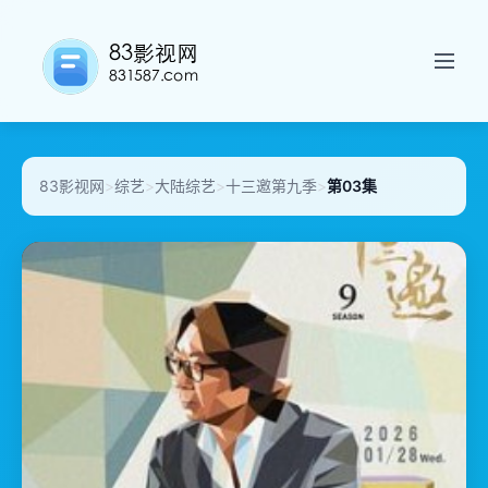
83影视网
>
综艺
>
大陆综艺
>
十三邀第九季
>
第03集