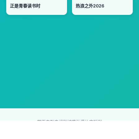
正是青春读书时
热浪之外2026
首页
电影
电视剧
综艺
动漫
体育
短剧
83影视网
Copyright © 2026
831587.com
版权所有