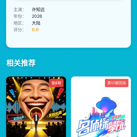
主演：
许知远
年份：
2026
地区：
大陆
评分：
0.0
相关推荐
第9期
第17期完结