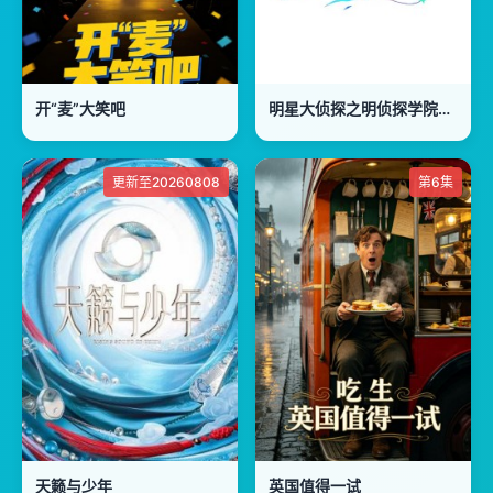
开“麦”大笑吧
明星大侦探之明侦探学院第1季
更新至20260808
第6集
天籁与少年
英国值得一试