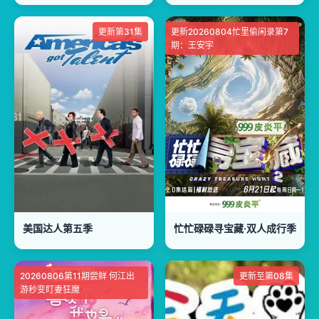
更新第31集
更新20260804忙里偷闲录第7
期：王安宇
美国达人第五季
忙忙碌碌寻宝藏·双人成行季
20260806第11期尝鲜 何江出
更新至第08集
游秒变盯妻狂魔