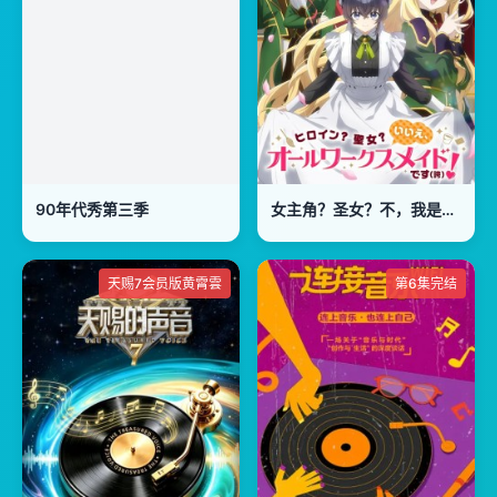
90年代秀第三季
女主角？圣女？不，我是杂役女仆(自豪)！
天赐7会员版黄霄雲
第6集完结