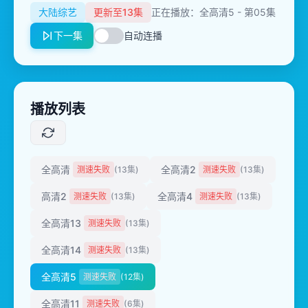
大陆综艺
更新至13集
正在播放：全高清5 - 第05集
下一集
自动连播
播放列表
全高清
全高清2
测速失败
(13集)
测速失败
(13集)
高清2
全高清4
测速失败
(13集)
测速失败
(13集)
全高清13
测速失败
(13集)
全高清14
测速失败
(13集)
全高清5
测速失败
(12集)
全高清11
测速失败
(6集)