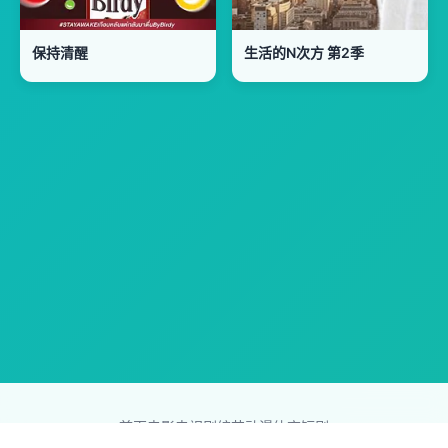
保持清醒
生活的N次方 第2季
首页
电影
电视剧
综艺
动漫
体育
短剧