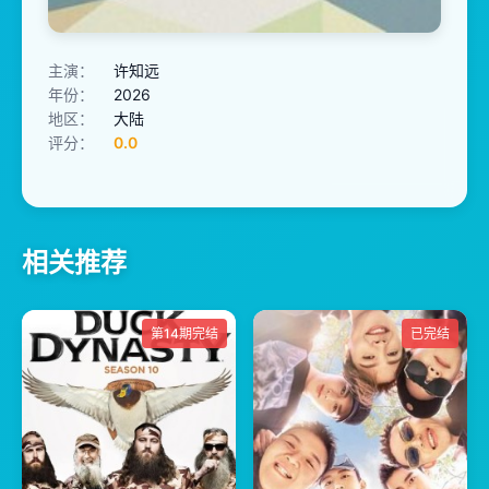
主演：
许知远
年份：
2026
地区：
大陆
评分：
0.0
相关推荐
第14期完结
已完结