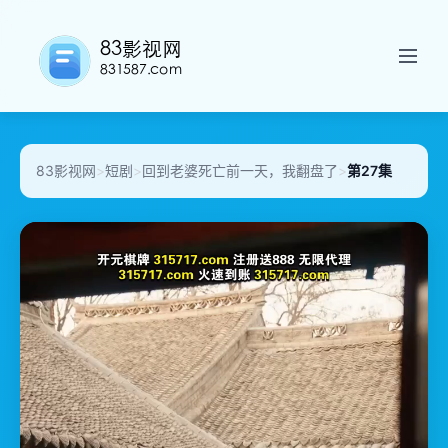
83影视网
>
短剧
>
回到老婆死亡前一天，我翻盘了
>
第27集