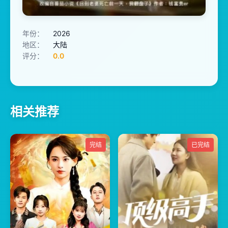
年份：
2026
地区：
大陆
评分：
0.0
相关推荐
完结
已完结