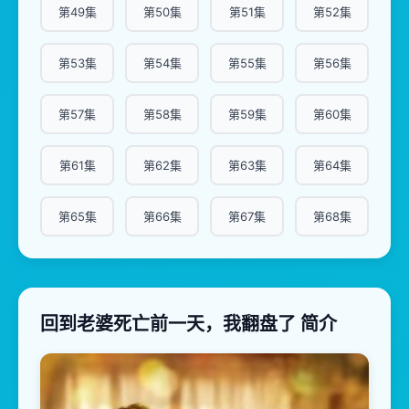
第49集
第50集
第51集
第52集
第53集
第54集
第55集
第56集
第57集
第58集
第59集
第60集
第61集
第62集
第63集
第64集
第65集
第66集
第67集
第68集
回到老婆死亡前一天，我翻盘了 简介