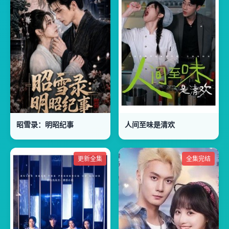
昭雪录：明昭纪事
人间至味是清欢
更新全集
全集完结