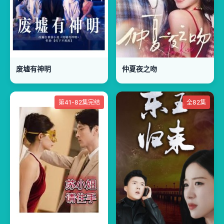
废墟有神明
仲夏夜之吻
第41-82集完结
全82集