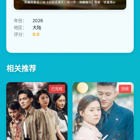
年份：
2026
地区：
大陆
评分：
0.0
相关推荐
已完结
完结