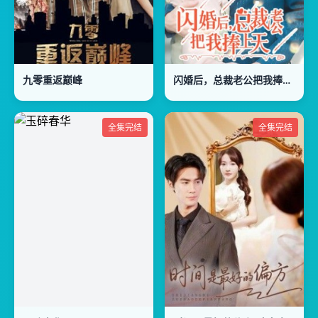
九零重返巅峰
闪婚后，总裁老公把我捧上天
全集完结
全集完结