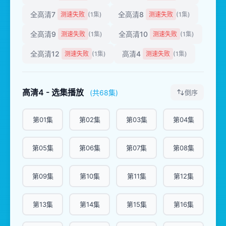
全高清7
全高清8
测速失败
(1集)
测速失败
(1集)
全高清9
全高清10
测速失败
(1集)
测速失败
(1集)
全高清12
高清4
测速失败
(1集)
测速失败
(1集)
高清4 - 选集播放
(共68集)
倒序
第01集
第02集
第03集
第04集
第05集
第06集
第07集
第08集
第09集
第10集
第11集
第12集
第13集
第14集
第15集
第16集