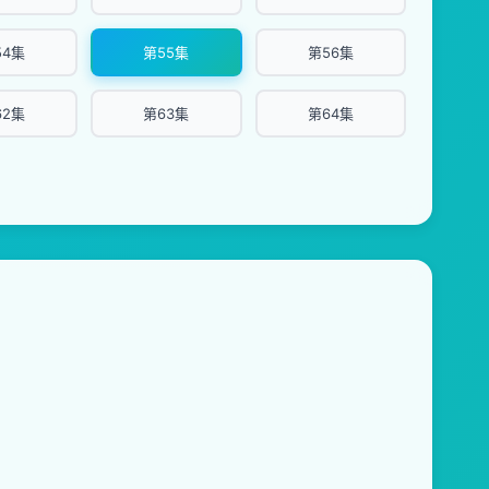
54集
第55集
第56集
62集
第63集
第64集