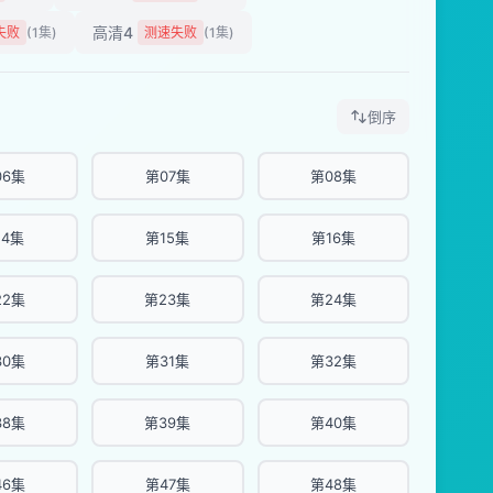
高清4
失败
(1集)
测速失败
(1集)
倒序
06集
第07集
第08集
14集
第15集
第16集
22集
第23集
第24集
30集
第31集
第32集
38集
第39集
第40集
46集
第47集
第48集