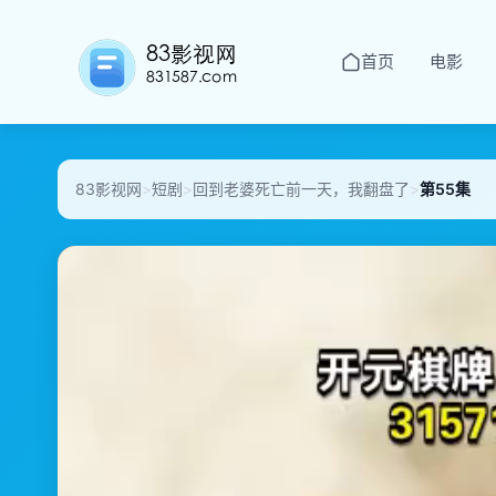
首页
电影
83影视网
>
短剧
>
回到老婆死亡前一天，我翻盘了
>
第55集