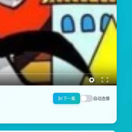
下一集
自动连播