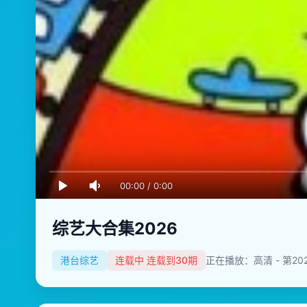
00:00
/
0:00
综艺大合集2026
港台综艺
连载中 连载到30期
正在播放：高清 - 第202