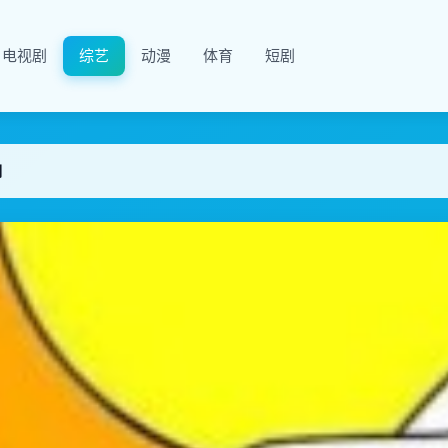
电视剧
综艺
动漫
体育
短剧
期