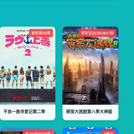
更新第04集
更新至20260807期
不良一族寻爱记第二季
密室大逃脱第八季大神版
第20260629期
9集全