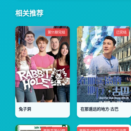
相关推荐
第11期完结
已完结
兔子洞
在那遥远的地方·古巴
更新至第02期
更新至2026桃你喜欢IP互动嘉