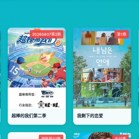
20260807第2期
第1期
超棒的我们第二季​
我剩下的恋爱
更新第32集
全10集