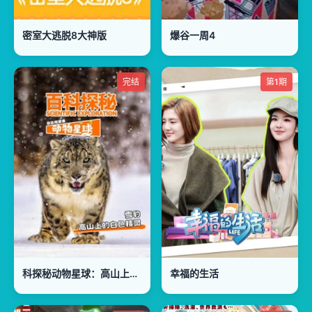
密室大逃脱8大神版
爆谷一周4
完结
第1期
科探秘动物星球：高山上的白色精灵雪豹
幸福的生活