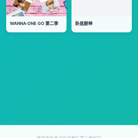
WANNA·ONE GO 第二季
卧底厨神