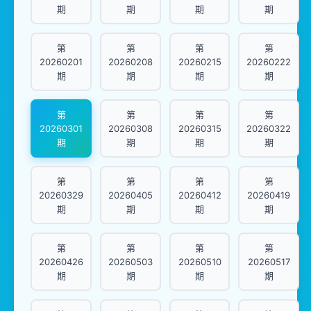
期
期
期
期
第
第
第
第
20260201
20260208
20260215
20260222
期
期
期
期
第
第
第
第
20260301
20260308
20260315
20260322
期
期
期
期
第
第
第
第
20260329
20260405
20260412
20260419
期
期
期
期
第
第
第
第
20260426
20260503
20260510
20260517
期
期
期
期