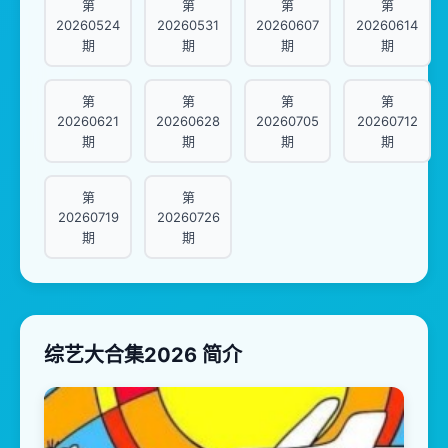
第
第
第
第
20260524
20260531
20260607
20260614
期
期
期
期
第
第
第
第
20260621
20260628
20260705
20260712
期
期
期
期
第
第
20260719
20260726
期
期
综艺大合集2026 简介