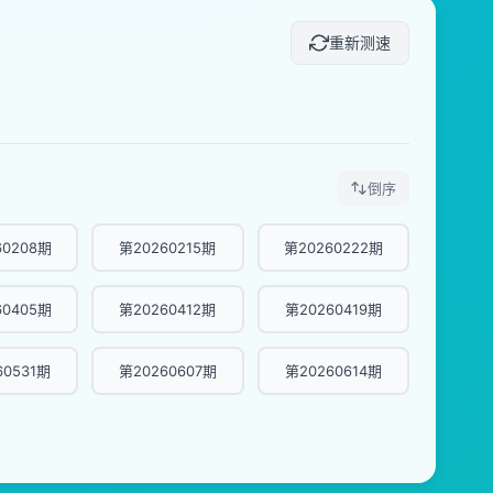
重新测速
倒序
60208期
第20260215期
第20260222期
60405期
第20260412期
第20260419期
60531期
第20260607期
第20260614期