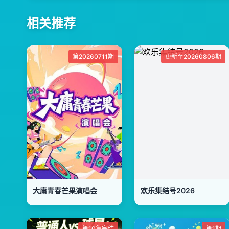
相关推荐
第20260711期
更新至20260806期
大庸青春芒果演唱会
欢乐集结号2026
第10集完结
第1期