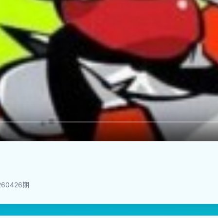
60426期