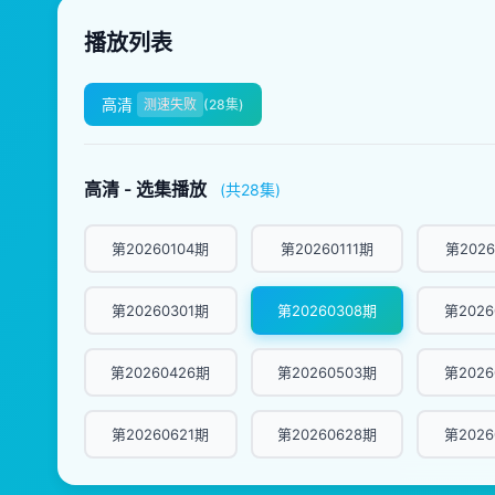
播放列表
高清
测速失败
(28集)
高清 - 选集播放
(共28集)
第20260104期
第20260111期
第2026
第20260301期
第20260308期
第2026
第20260426期
第20260503期
第2026
第20260621期
第20260628期
第2026