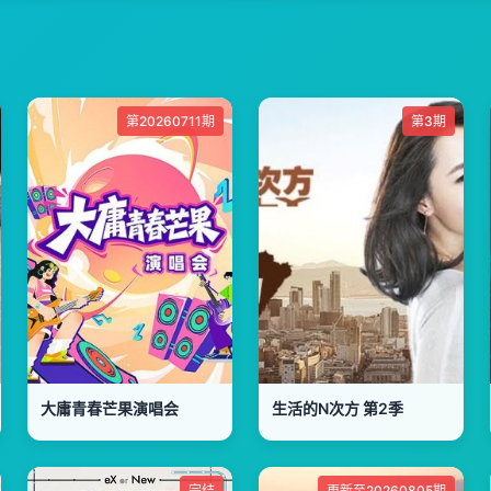
第20260711期
第3期
大庸青春芒果演唱会
生活的N次方 第2季
完结
更新至20260805期