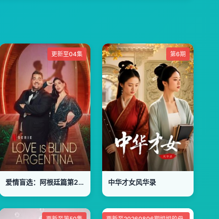
更新至04集
第6期
爱情盲选：阿根廷篇第2季
中华才女风华录
更新至第50集
更新至20260806期姐姐的母