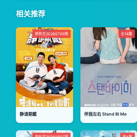
相关推荐
更新至20260730期
全14集
静请期戴
伴我左右 Stand BI Me
更新至20260807期
第4集