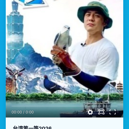
00:00
/
0:00
台湾第一等2026