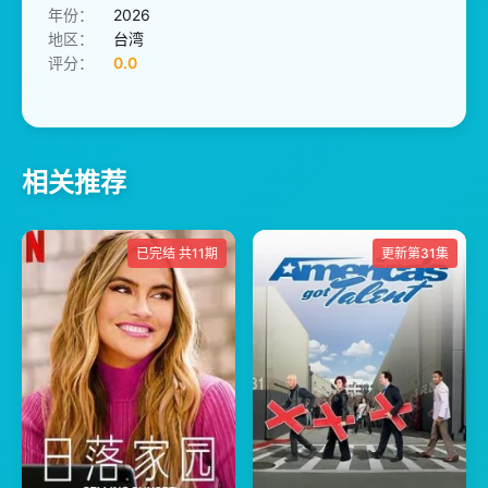
年份：
2026
地区：
台湾
评分：
0.0
相关推荐
已完结 共11期
更新第31集