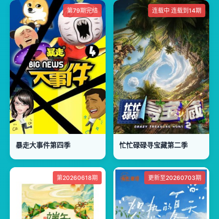
第79期完结
连载中 连载到14期
暴走大事件第四季
忙忙碌碌寻宝藏第二季
第20260618期
更新至20260703期