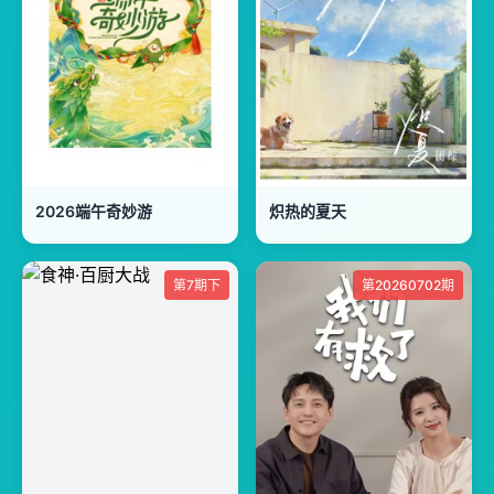
2026端午奇妙游
炽热的夏天
第7期下
第20260702期