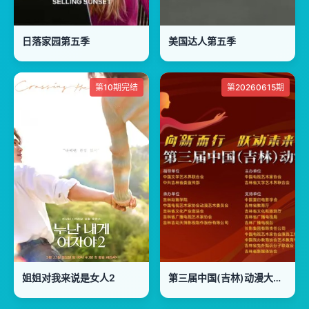
日落家园第五季
美国达人第五季
第10期完结
第20260615期
姐姐对我来说是女人2
第三届中国(吉林)动漫大会晚会