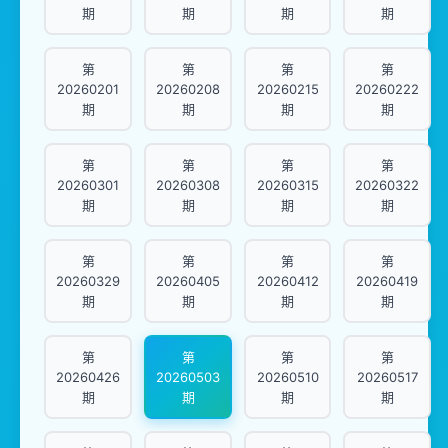
期
期
期
期
第
第
第
第
20260201
20260208
20260215
20260222
期
期
期
期
第
第
第
第
20260301
20260308
20260315
20260322
期
期
期
期
第
第
第
第
20260329
20260405
20260412
20260419
期
期
期
期
第
第
第
第
20260426
20260503
20260510
20260517
期
期
期
期