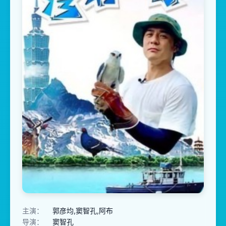
主演：
郭彦均,窦智孔,阿布
导演：
窦智孔