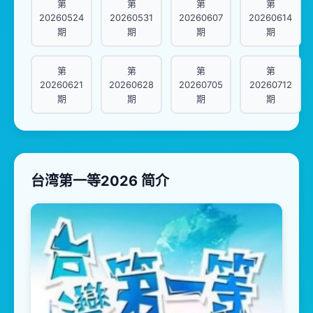
第
第
第
第
20260524
20260531
20260607
20260614
期
期
期
期
第
第
第
第
20260621
20260628
20260705
20260712
期
期
期
期
台湾第一等2026 简介