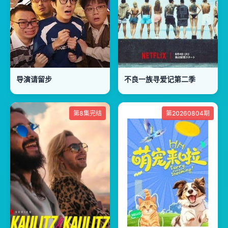
导演请留步
不良一族寻爱记第二季
第8集完结
第20260804期