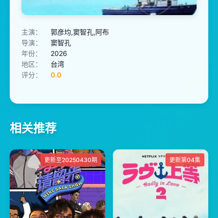
主演：
郭彦均,窦智孔,阿布
导演：
窦智孔
年份：
2026
地区：
台湾
评分：
0.0
相关推荐
更新至20250430期
更新第04集