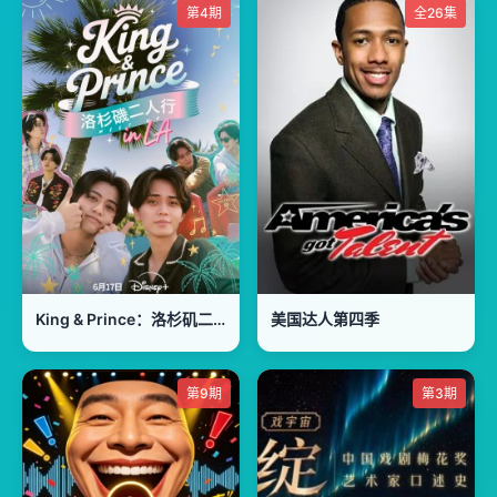
第4期
全26集
King & Prince：洛杉矶二人行
美国达人第四季
第9期
第3期