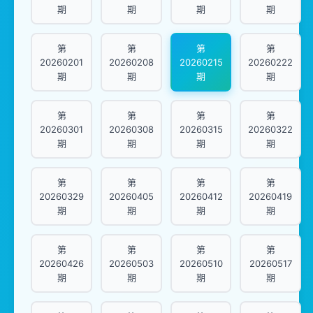
期
期
期
期
第
第
第
第
20260201
20260208
20260215
20260222
期
期
期
期
第
第
第
第
20260301
20260308
20260315
20260322
期
期
期
期
第
第
第
第
20260329
20260405
20260412
20260419
期
期
期
期
第
第
第
第
20260426
20260503
20260510
20260517
期
期
期
期