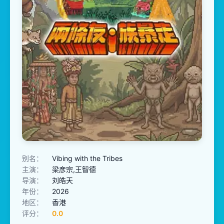
别名：
Vibing with the Tribes
主演：
梁彦宗,王智德
导演：
刘皓天
年份：
2026
地区：
香港
评分：
0.0