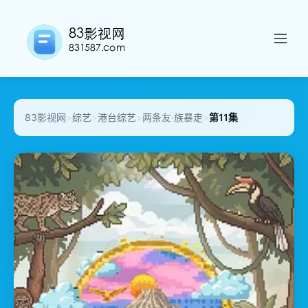
83影视网
>
综艺
>
港台综艺
>
两条友·族暴走
>
第11集