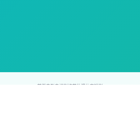
首页
电影
电视剧
综艺
动漫
体育
短剧
83影视网
Copyright © 2026
831587.com
版权所有
免责声明：本站所有内容均来自互联网，版权归原创者所有，如果
侵犯了你的权益，请通知我们，我们会及时删除侵权内容，谢谢合
作。
网站地图
|
排行榜
|
最新更新
|
Sitemap