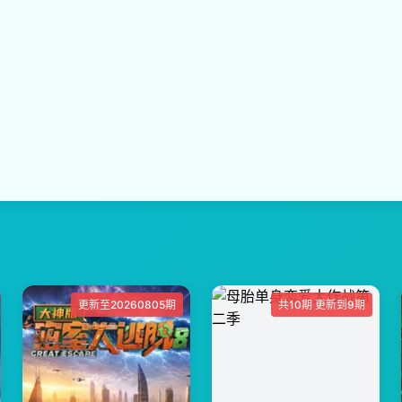
更新至20260805期
共10期 更新到9期