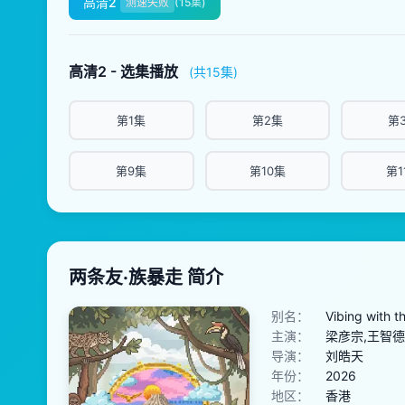
高清2
测速失败
(15集)
高清2 - 选集播放
(共15集)
第1集
第2集
第
第9集
第10集
第1
两条友·族暴走 简介
别名：
Vibing with t
主演：
梁彦宗,王智德
导演：
刘皓天
年份：
2026
地区：
香港