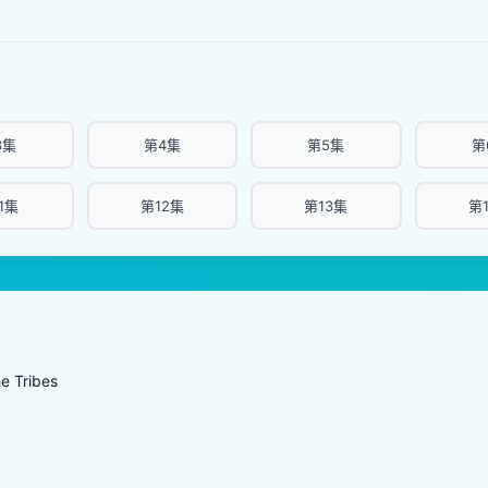
3集
第4集
第5集
第
1集
第12集
第13集
第
he Tribes