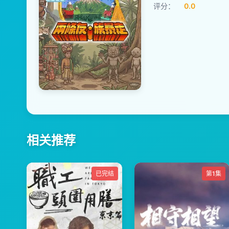
评分：
0.0
相关推荐
已完结
第1集