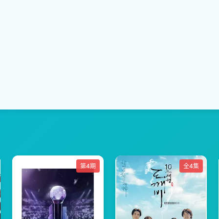
第4期
全4集