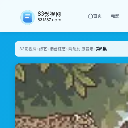
首页
电影
83影视网
>
综艺
>
港台综艺
>
两条友·族暴走
>
第5集