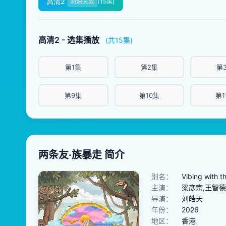
高清2
测速失败
(15集)
高清2 - 选集播放
(共15集)
第1集
第2集
第
第9集
第10集
第1
两条友·族暴走 简介
别名：
Vibing with t
主演：
梁彦宗,王智德
导演：
刘皓天
年份：
2026
地区：
香港